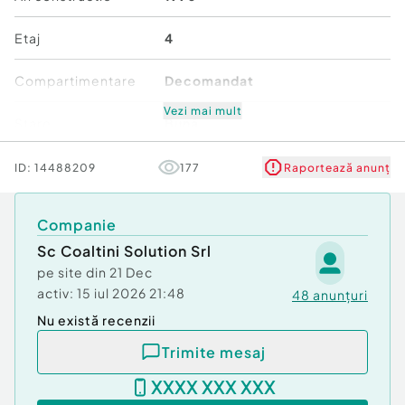
Etaj
4
Compartimentare
Decomandat
Vezi mai mult
Stare
Bună
Comfort
1
ID:
14488209
177
Raportează anunț
Companie
Sc Coaltini Solution Srl
pe site din
21 Dec
activ:
15 iul 2026 21:48
48
anunțuri
Nu există recenzii
Trimite mesaj
XXXX XXX XXX