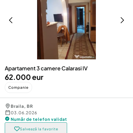
Locuri de munca
Utilaje agricole si industriale
Servicii
Piese auto si accesorii
Animale de companie
Dacia Duster
Afaceri și echipamente profesionale
Inchiriere Bunuri si Vehicule
Apartament 3 camere Calarasi IV
62.000 eur
Companie
Braila
,
BR
03.06.2026
Număr de telefon
validat
Salvează la favorite