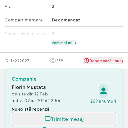
Etaj
3
Compartimentare
Decomandat
Număr niveluri imobil
4
Vezi mai mult
Mobilat/Utilat
3
Stare
Bună
ID:
16242027
239
Raportează anunț
Comfort
1
Companie
Florin Mustata
pe site din
12 Feb
activ:
09 iul 2026 22:56
269
anunțuri
Nu există recenzii
Trimite mesaj