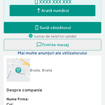
XXXX XXX XXX
Arată numărul
Sună vânzătorul
numar de telefon
validat
Trimite mesaj
Mai multe anunțuri ale utilizatorului
Braila
,
Braila
Despre companie
Nume Firma:
Cui: