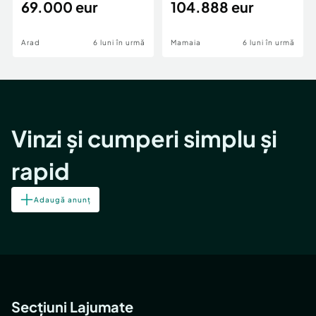
69.000 eur
cheie,langa Mega
104.888 eur
Image
Arad
6 luni în urmă
Mamaia
6 luni în urmă
Vinzi și cumperi simplu și
rapid
Adaugă anunț
Secțiuni Lajumate