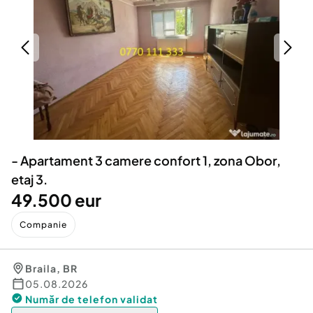
Locuri de munca
Utilaje agricole si industriale
Servicii
Piese auto si accesorii
Animale de companie
Dacia Duster
Afaceri și echipamente profesionale
Inchiriere Bunuri si Vehicule
- Apartament 3 camere confort 1, zona Obor,
etaj 3.
49.500 eur
Companie
Braila
,
BR
05.08.2026
Număr de telefon
validat