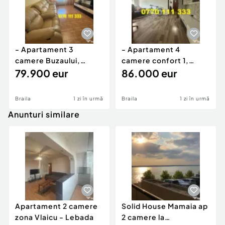
- Apartament 3
- Apartament 4
camere Buzaului,
camere confort 1,
suprafata 66mp, etaj 2
79.900 eur
Hipodrom, etaj 2.
86.000 eur
Braila
1 zi în urmă
Braila
1 zi în urmă
Anunturi similare
Apartament 2 camere
Solid House Mamaia ap
zona Vlaicu - Lebada
2 camere la