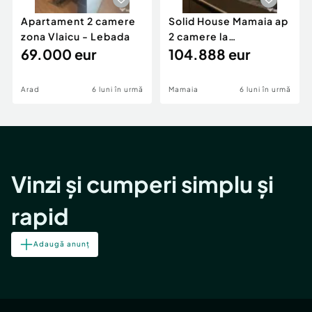
Apartament 2 camere
Solid House Mamaia ap
zona Vlaicu - Lebada
2 camere la
69.000 eur
cheie,langa Mega
104.888 eur
Image
Arad
6 luni în urmă
Mamaia
6 luni în urmă
Vinzi și cumperi simplu și
rapid
Adaugă anunț