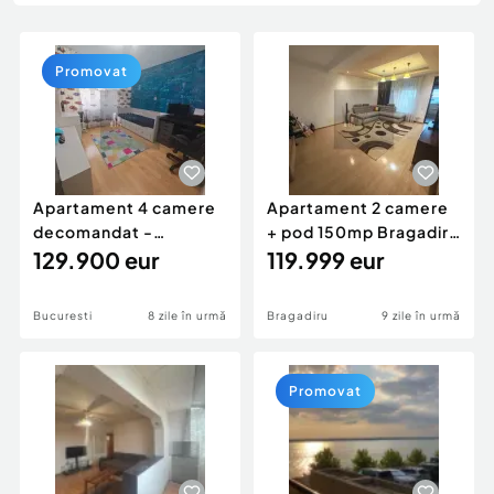
Locuri de munca
Utilaje agricole si industriale
Servicii
Piese auto si accesorii
Animale de companie
Promovat
Dacia Duster
Afaceri și echipamente profesionale
Inchiriere Bunuri si Vehicule
Apartament 4 camere
Apartament 2 camere
decomandat -
+ pod 150mp Bragadiru
centrala- Titan / Aleea
129.900 eur
Cartierul Verde
119.999 eur
F...
Bucuresti
8 zile în urmă
Bragadiru
9 zile în urmă
Promovat