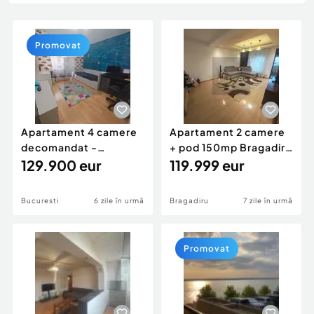
Locuri de munca
Utilaje agricole si industriale
Servicii
Piese auto si accesorii
Animale de companie
Promovat
Dacia Duster
Afaceri și echipamente profesionale
Inchiriere Bunuri si Vehicule
Apartament 4 camere
Apartament 2 camere
decomandat -
+ pod 150mp Bragadiru
centrala- Titan / Aleea
129.900 eur
Cartierul Verde
119.999 eur
F...
Bucuresti
6 zile în urmă
Bragadiru
7 zile în urmă
Promovat