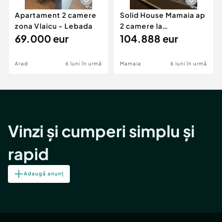
Apartament 2 camere
Solid House Mamaia ap
zona Vlaicu - Lebada
2 camere la
69.000 eur
cheie,langa Mega
104.888 eur
Image
Arad
6 luni în urmă
Mamaia
6 luni în urmă
Vinzi și cumperi simplu și
rapid
Adaugă anunț