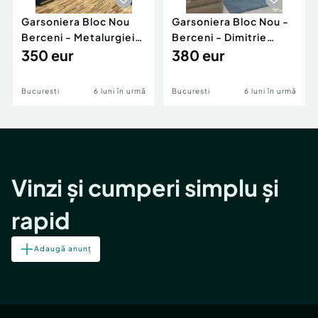
Garsoniera Bloc Nou
Garsoniera Bloc Nou -
Berceni - Metalurgiei
Berceni - Dimitrie
Park - Postalionul
350 eur
Leonida
380 eur
Bucuresti
6 luni în urmă
Bucuresti
6 luni în urmă
Vinzi și cumperi simplu și
rapid
Adaugă anunț