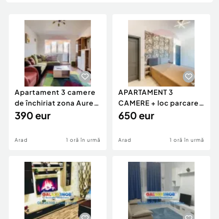
Locuri de munca
Utilaje agricole si industriale
Servicii
Piese auto si accesorii
Animale de companie
Dacia Duster
Afaceri și echipamente profesionale
Inchiriere Bunuri si Vehicule
Apartament 3 camere
APARTAMENT 3
de închiriat zona Aurel
CAMERE + loc parcare
Vlaicu
390 eur
- Adora Park
650 eur
Arad
1 oră în urmă
Arad
1 oră în urmă