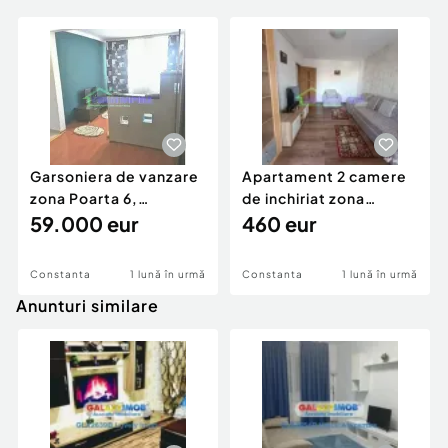
Garsoniera de vanzare
Apartament 2 camere
zona Poarta 6,
de inchiriat zona
MOBILATA/UTILATA
59.000 eur
Trocadero, CENTRALA
460 eur
GAZ
Constanta
1 lună în urmă
Constanta
1 lună în urmă
Anunturi similare