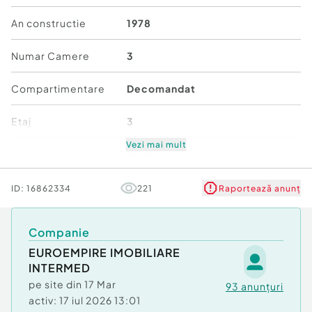
An constructie
1978
Numar Camere
3
Compartimentare
Decomandat
Etaj
3
Vezi mai mult
Stare
Bună
Comfort
1
ID:
16862334
221
Raportează anunț
Companie
EUROEMPIRE IMOBILIARE
INTERMED
pe site din
17 Mar
93
anunțuri
activ:
17 iul 2026 13:01