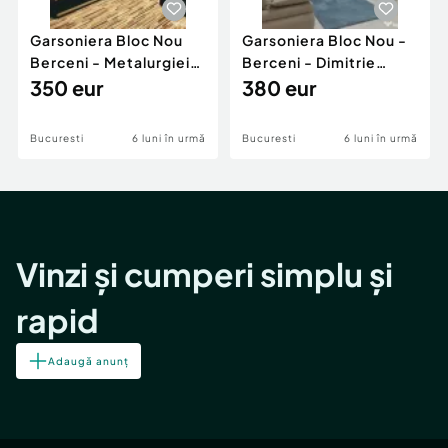
Garsoniera Bloc Nou
Garsoniera Bloc Nou -
Berceni - Metalurgiei
Berceni - Dimitrie
Park - Postalionul
350 eur
Leonida
380 eur
Bucuresti
6 luni în urmă
Bucuresti
6 luni în urmă
Vinzi și cumperi simplu și
rapid
Adaugă anunț