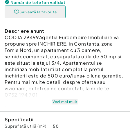
Număr de telefon
validat
Salvează la favorite
Descriere anunt
COD IA 29499Agentia Euroempire Imobiliare va
propune spre INCHIRIERE, in Constanta, zona
Tomis Nord, un apartament cu 3 camere,
semidecomandat, cu suprafata utila de 50 mp si
este situat la etajul 3/4. Apartamentul se
inchiriaza mobilat utilat complet la pretul
inchirierii este de 500 euro/luna+ o luna garantie.
Pentru mai multe detalii despre oferta sau
vizionare, puteti sa ne contactati, la nr de tel
0752.194.701
Vezi mai mult
Confort:
1
Tip imobil:
Bloc de apartamente
Specificații
Suprafață utilă (m²)
50