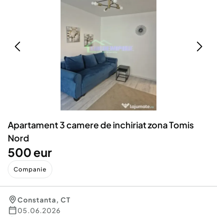
Locuri de munca
Utilaje agricole si industriale
Servicii
Piese auto si accesorii
Animale de companie
Dacia Duster
Afaceri și echipamente profesionale
Inchiriere Bunuri si Vehicule
Apartament 3 camere de inchiriat zona Tomis
Nord
500 eur
Companie
Constanta
,
CT
05.06.2026