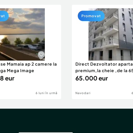
vat
Promovat
use Mamaia ap 2 camere la
Direct Dezvoltator apar
nga Mega Image
premium,la cheie ,de la 
8 eur
eur
65.000 eur
6 luni în urmă
Navodari