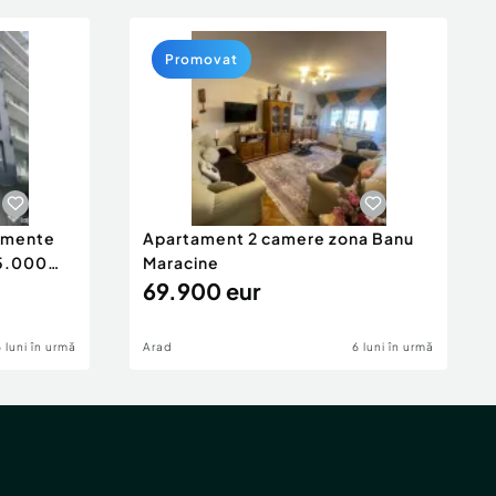
Promovat
tamente
Apartament 2 camere zona Banu
65.000
Maracine
69.900 eur
6 luni în urmă
Arad
6 luni în urmă