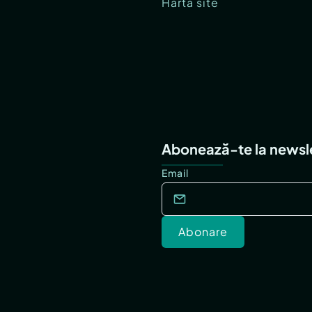
Hartă site
Abonează-te la newsl
Email
Abonare