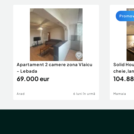
Promo
Apartament 2 camere zona Vlaicu
Solid Ho
- Lebada
cheie,la
69.000 eur
104.88
Arad
6 luni în urmă
Mamaia