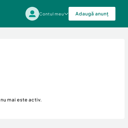
Adaugă anunț
Contul meu
nu mai este activ.