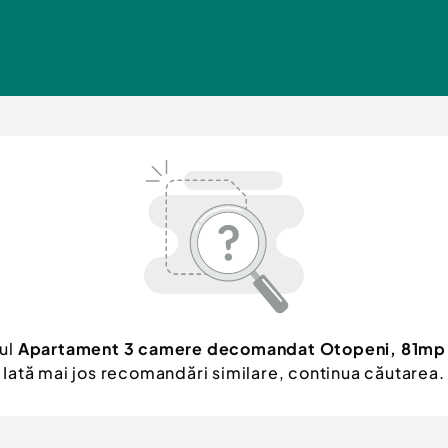
țul
Apartament 3 camere decomandat Otopeni, 81mp
Iată mai jos recomandări similare, continua căutarea.