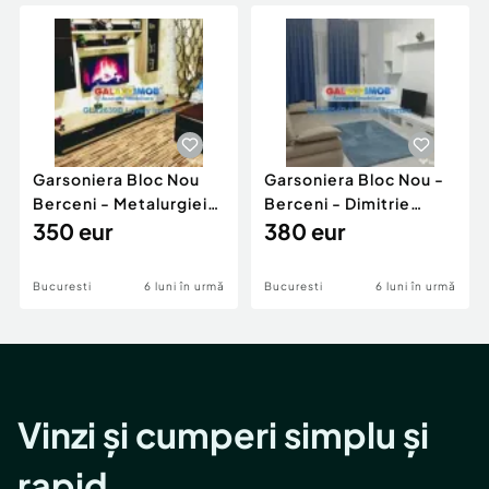
Locuri de munca
Utilaje agricole si industriale
Servicii
Piese auto si accesorii
Animale de companie
Dacia Duster
Afaceri și echipamente profesionale
Inchiriere Bunuri si Vehicule
Garsoniera Bloc Nou
Garsoniera Bloc Nou -
Berceni - Metalurgiei
Berceni - Dimitrie
Park - Postalionul
350 eur
Leonida
380 eur
Bucuresti
6 luni în urmă
Bucuresti
6 luni în urmă
Vinzi și cumperi simplu și
rapid