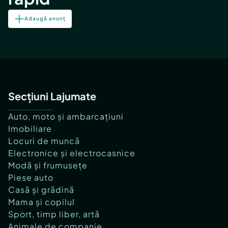
Adaugă anunț
Secțiuni Lajumate
Auto, moto și ambarcațiuni
Imobiliare
Locuri de muncă
Electronice și electrocasnice
Modă și frumusețe
Piese auto
Casă și grădină
Mama și copilul
Sport, timp liber, artă
Animale de companie