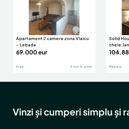
Apartament 2 camere zona Vlaicu
Solid Ho
- Lebada
cheie,la
69.000 eur
104.88
Arad
6 luni în urmă
Mamaia
Vinzi și cumperi simplu și 