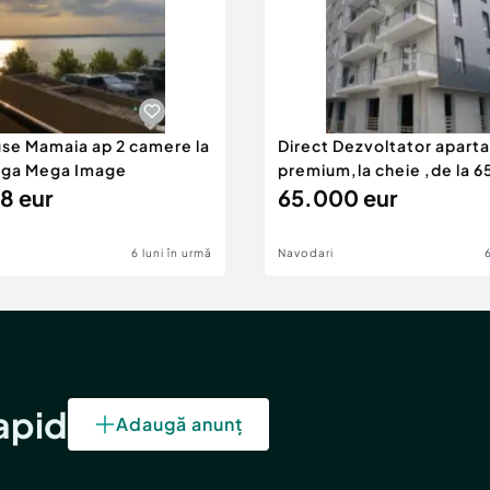
use Mamaia ap 2 camere la
Direct Dezvoltator apar
nga Mega Image
premium,la cheie ,de la 
8 eur
eur
65.000 eur
6 luni în urmă
Navodari
rapid
Adaugă anunț