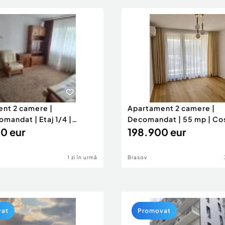
nt 2 camere |
Apartament 2 camere |
mandat | Etaj 1/4 |
Decomandat | 55 mp | Co
ivic
0 eur
Rise
198.900 eur
1 zi în urmă
Brasov
vat
Promovat