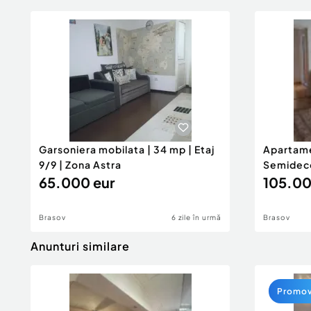
Garsoniera mobilata | 34 mp | Etaj
Apartame
9/9 | Zona Astra
Semideco
65.000 eur
Centrul C
105.00
Brasov
6 zile în urmă
Brasov
Anunturi similare
Promo