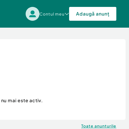
Adaugă anunț
Contul meu
nu mai este activ.
Toate anunturile