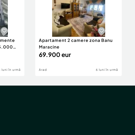
tamente
Apartament 2 camere zona Banu
65.000
Maracine
69.900 eur
6 luni în urmă
Arad
6 luni în urmă