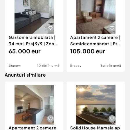
Garsoniera mobilata |
Apartament 2 camere |
34 mp | Etaj 9/9 | Zona
Semidecomandat | Etaj
Astra
65.000 eur
1/4 | Centrul Civic
105.000 eur
Brasov
10 zile în urmă
Brasov
5 zile în urmă
Anunturi similare
Apartament 2 camere
Solid House Mamaia ap