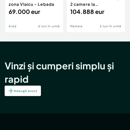
zona Vlaicu - Lebada
2 camere la
69.000 eur
cheie,langa Mega
104.888 eur
Image
Arad
6 luni în urmă
Mamaia
6 luni în urmă
Vinzi și cumperi simplu și
rapid
Adaugă anunț