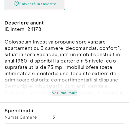
Salvează la favorite
Descriere anunt
ID intern: 24178
Colosseum Invest va propune spre vanzare
apartament cu 3 camere, decomandat, confort 1,
situat in zona Racadau, intr-un imobil construit in
anul 1980, disponibil la parter din 5 nivele, cu o
suprafata utila de 73 mp. Imobilul ofera toata
intimitatea si confortul unei locuinte extrem de
primitoare datorita compartimentarii si dispune
de multiple imbunatatiri, cum ar fi: centrala
termica, usa metalica, gresie, parchet, termopane
Vezi mai mult
integral. Proprietatea se vinde mobilata si utilata
si dispune, de asemenea, de doua spatii de
Specificații
depozitare la subsol. Imobilul este pozitionat intr-
Numar Camere
3
o zona linistita, cu multiple facilitati precum:
numeroase centre comerciale, farmacii, mijloace