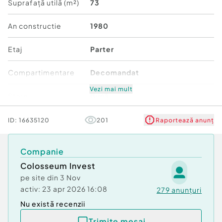
de transport in comun, institutii de invatamant. Se
Suprafață utilă (m²)
73
accepta plata prin credit.
An constructie
1980
Site: www.colosseuminvest.ro
Etaj
Parter
Confort:
1
Tip imobil:
Bloc de apartamente
Compartimentare
Decomandat
Vezi mai mult
Stare
Bună
Comfort
1
ID:
16635120
201
Raportează anunț
Companie
Colosseum Invest
pe site din
3 Nov
activ:
23 apr 2026 16:08
279
anunțuri
Nu există recenzii
Trimite mesaj