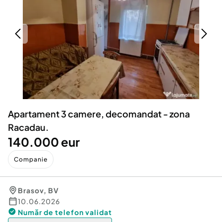
Locuri de munca
Utilaje agricole si industriale
Servicii
Piese auto si accesorii
Animale de companie
Dacia Duster
Afaceri și echipamente profesionale
Inchiriere Bunuri si Vehicule
Apartament 3 camere, decomandat - zona
Racadau.
140.000 eur
Companie
Brasov
,
BV
10.06.2026
Număr de telefon
validat