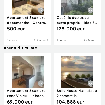
Apartament 2 camere
Casă tip duplex cu
decomandat | Centrală
curte proprie – ideală
proprie | 60 mp |
500 eur
pentru renovar
128.000 eur
Craiova
1 zi în urmă
Brasov
1 zi în urmă
Anunturi similare
Apartament 2 camere
Solid House Mamaia ap
zona Vlaicu - Lebada
2 camere la
69.000 eur
cheie,langa Mega
104.888 eur