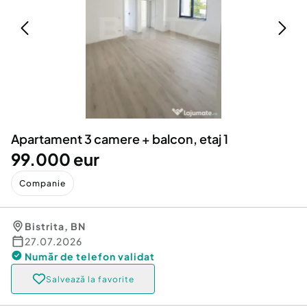
Locuri de munca
Utilaje agricole si industriale
Servicii
Piese auto si accesorii
Animale de companie
Dacia Duster
Afaceri și echipamente profesionale
Inchiriere Bunuri si Vehicule
Apartament 3 camere + balcon, etaj 1
99.000 eur
Companie
Bistrita
,
BN
27.07.2026
Număr de telefon
validat
Salvează la favorite