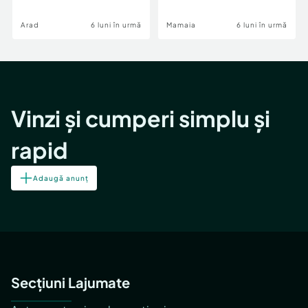
Image
Arad
6 luni în urmă
Mamaia
6 luni în urmă
Vinzi și cumperi simplu și
rapid
Adaugă anunț
Secțiuni Lajumate