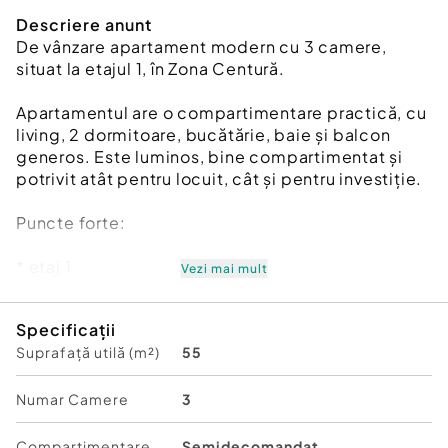
Descriere anunt
De vânzare apartament modern cu 3 camere,
situat la etajul 1, în Zona Centură.
Apartamentul are o compartimentare practică, cu
living, 2 dormitoare, bucătărie, baie și balcon
generos. Este luminos, bine compartimentat și
potrivit atât pentru locuit, cât și pentru investiție.
Puncte forte:
* etaj 1
Vezi mai mult
* suprafață utilă: 55,5 mp
* balcon
Specificații
* încălzire în pardoseală
Suprafață utilă (m²)
55
* finisaje moderne
* camere luminoase
* imobil nou
Numar Camere
3
Apartamentul se predă nemobilat, oferind
Compartimentare
Semidecomandat