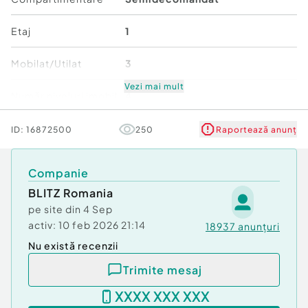
posibilitatea amenajării după preferințe.
Etaj
1
Cod ofertă / ID BLITZ: P174971
Id intern: P174971
Mobilat/Utilat
3
Confort:
1
Vezi mai mult
Număr niveluri imobil
4
Tip imobil:
Bloc de apartamente
Număr Băi:
1
Stare
Bună
ID:
16872500
250
Raportează anunț
Comfort
1
Companie
BLITZ Romania
pe site din
4 Sep
activ:
10 feb 2026 21:14
18937
anunțuri
Nu există recenzii
Trimite mesaj
XXXX XXX XXX