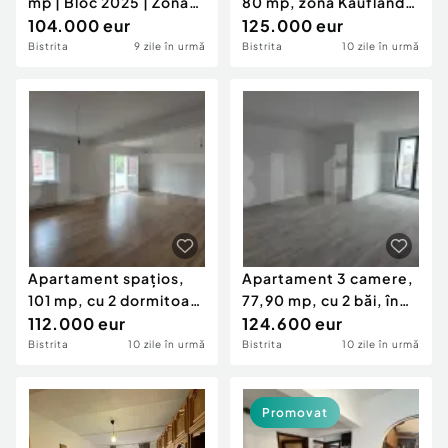
mp | Bloc 2025 | Zona
80 mp, zona Kaufland
Libertății |
104.000 eur
Independentei
125.000 eur
Bistrita
9 zile în urmă
Bistrita
10 zile în urmă
Apartament spațios,
Apartament 3 camere,
101 mp, cu 2 dormitoare
77,90 mp, cu 2 băi, în
și 2 băi, în
112.000 eur
bloc nou, zona
124.600 eur
Bistrita
10 zile în urmă
Bistrita
10 zile în urmă
Promovat