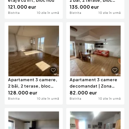
etaj 6 cu lift, bloc nou
2 băi, 2 terase, bloc
121.000 eur
nou
135.000 eur
Bistrita
10 zile în urmă
Bistrita
10 zile în urmă
Apartament 3 camere,
Apartament 3 camere
2 băi, 2 terase, bloc
decomandat | Zona
nou , zona Casa
128.000 eur
Andrei Mureșanu (vis-
82.000 eur
Bistrita
10 zile în urmă
Bistrita
10 zile în urmă