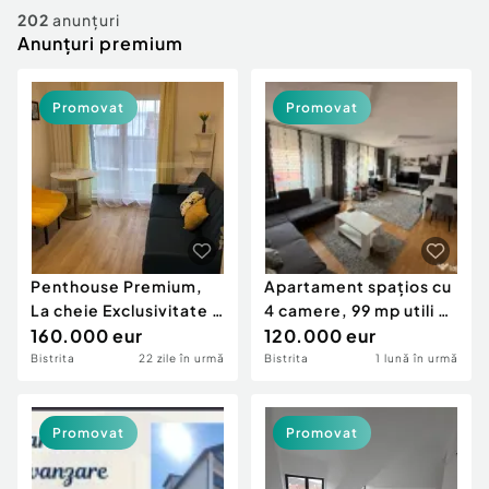
Locuri de munca
Utilaje agricole si industriale
202
anunțuri
Servicii
Anunțuri premium
Piese auto si accesorii
Animale de companie
Dacia Duster
Afaceri și echipamente profesionale
Promovat
Promovat
Inchiriere Bunuri si Vehicule
Penthouse Premium,
Apartament spațios cu
La cheie Exclusivitate si
4 camere, 99 mp utili –
Comfort
160.000 eur
George E...
120.000 eur
Bistrita
22 zile în urmă
Bistrita
1 lună în urmă
Promovat
Promovat