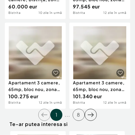
Unirea, str. Viitorului,
60.000 eur
Giulia
97.545 eur
blocurile noi
Bistrita
10 zile în urmă
Bistrita
12 zile în urmă
Apartament 3 camere,
Apartament 3 camere,
65mp, bloc nou, zona
65mp, bloc nou, zona
Giulia
100.275 eur
Giulia
101.340 eur
Bistrita
12 zile în urmă
Bistrita
12 zile în urmă
1
...
8
Te-ar putea interesa si