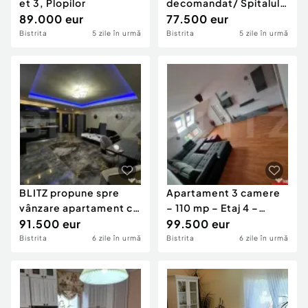
et 3, Plopilor
decomandat/ Spitalul
89.000 eur
Județean
77.500 eur
Bistrita
5 zile în urmă
Bistrita
5 zile în urmă
BLITZ propune spre
Apartament 3 camere
vânzare apartament cu
– 110 mp – Etaj 4 –
3 camere, situat l
91.500 eur
Calea Moldovei
99.500 eur
Bistrita
6 zile în urmă
Bistrita
6 zile în urmă