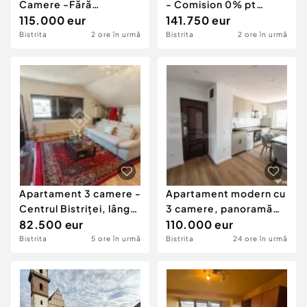
Camere -Fără
- Comision 0% pt
Comision
115.000 eur
cumparator
141.750 eur
Bistrita
2 ore în urmă
Bistrita
2 ore în urmă
Apartament 3 camere -
Apartament modern cu
Centrul Bistriței, lângă
3 camere, panoramă
Liceul ...
82.500 eur
asupra orașului ?
110.000 eur
Bistrita
5 ore în urmă
Bistrita
24 ore în urmă