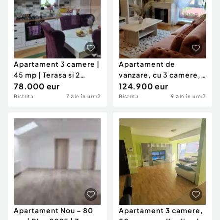
Apartament 3 camere |
Apartament de
45 mp | Terasa si 2
vanzare, cu 3 camere,
Parcări Incluse
78.000 eur
120 mp, etaj 5, mobilat
124.900 eur
Bistrita
7 zile în urmă
Bistrita
9 zile în urmă
Apartament Nou – 80
Apartament 3 camere,