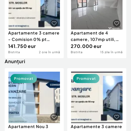
Apartamente 3 camere
Apartament de 4
- Comision 0% pt
camere, 107mp utili,
cumparator
141.750 eur
ULTRACENTRAL,
270.000 eur
Bulevardu
Bistrita
2 ore în urmă
Bistrita
15 zile în urmă
Anunțuri
Promovat
Promovat
Apartament Nou 3
Apartamente 3 camere