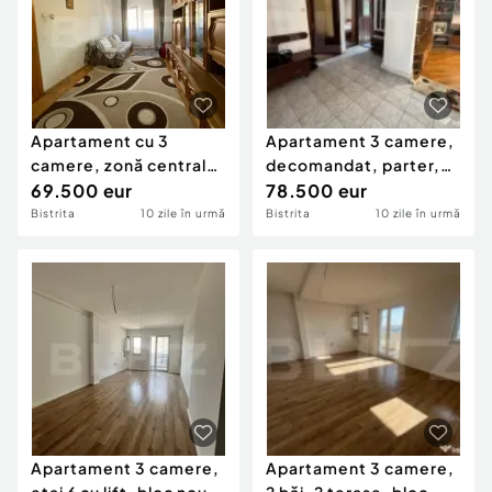
Apartament cu 3
Apartament 3 camere,
camere, zonă centrală,
decomandat, parter,
orientare dublă
69.500 eur
zona Sens Vechi
78.500 eur
Bistrita
10 zile în urmă
Bistrita
10 zile în urmă
Apartament 3 camere,
Apartament 3 camere,