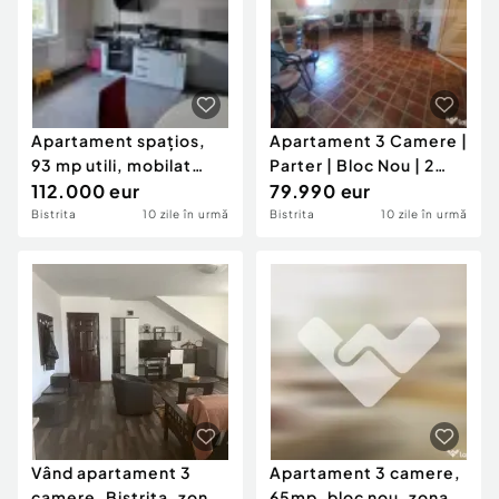
Apartament spațios,
Apartament 3 Camere |
93 mp utili, mobilat
Parter | Bloc Nou | 2
complet – Zona H
112.000 eur
Locuri Parcare ?
79.990 eur
Bistrita
10 zile în urmă
Bistrita
10 zile în urmă
Vând apartament 3
Apartament 3 camere,
camere, Bistrița, zona
65mp, bloc nou, zona