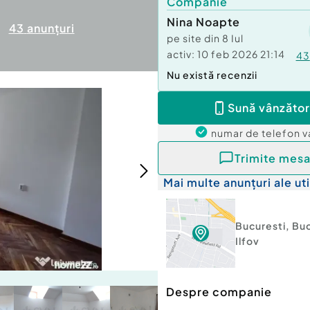
Companie
Nina Noapte
43
anunțuri
pe site din
8 Iul
activ:
10 feb 2026 21:14
43
Nu există recenzii
Sună vânzător
numar de telefon
v
Trimite mesa
Mai multe anunțuri ale uti
Bucuresti
,
Buc
Ilfov
Despre companie