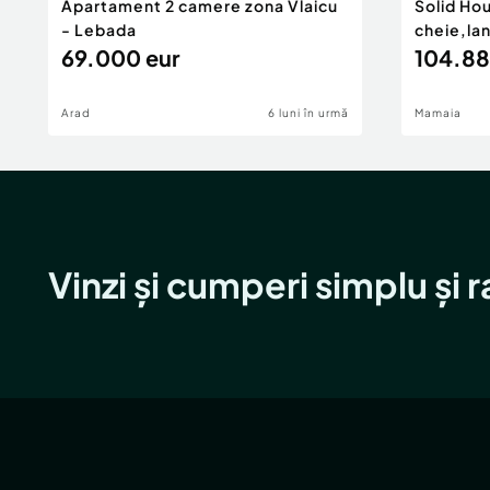
Apartament 2 camere zona Vlaicu
Solid Ho
- Lebada
cheie,la
69.000 eur
104.88
Arad
6 luni în urmă
Mamaia
Vinzi și cumperi simplu și 