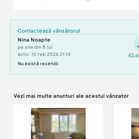
Comision cumpărător:
3%
Posibilitate parcare: Da
Contactează vânzătorul
Nina Noapte
pe site din
8 Jul
activ:
10 feb 2026 21:14
43
a
Nu există recenzii
Vezi mai multe anunturi ale acestui vânzator