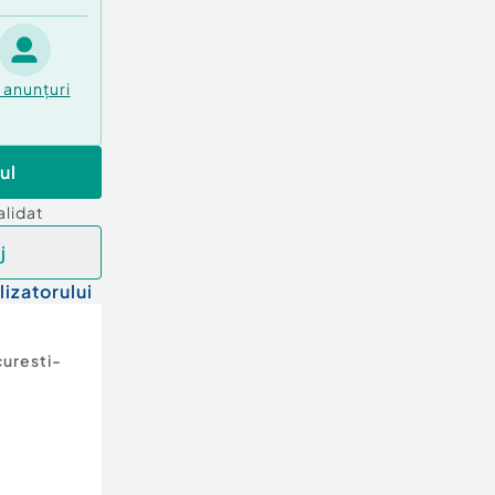
anunțuri
ul
alidat
j
lizatorului
uresti-