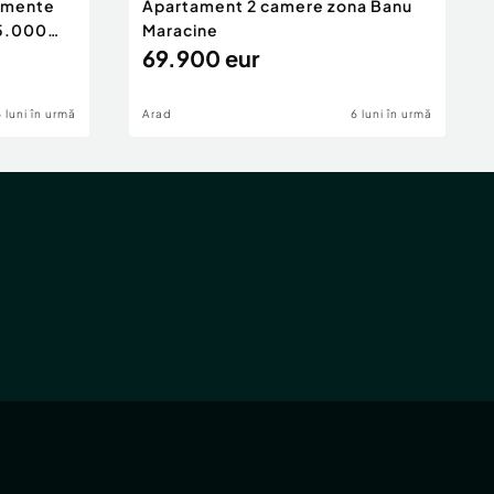
tamente
Apartament 2 camere zona Banu
65.000
Maracine
69.900 eur
6 luni în urmă
Arad
6 luni în urmă