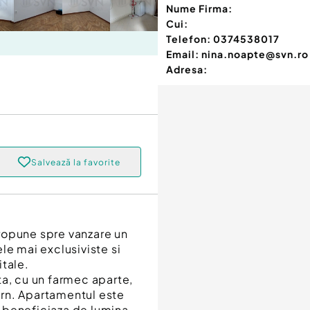
Nume Firma:
Cui:
Telefon:
0374538017
Email:
nina.noapte@svn.ro
Adresa:
Salvează la favorite
ropune spre vanzare un
le mai exclusiviste si
itale.
ta, cu un farmec aparte,
rn. Apartamentul este
 beneficiaza de lumina