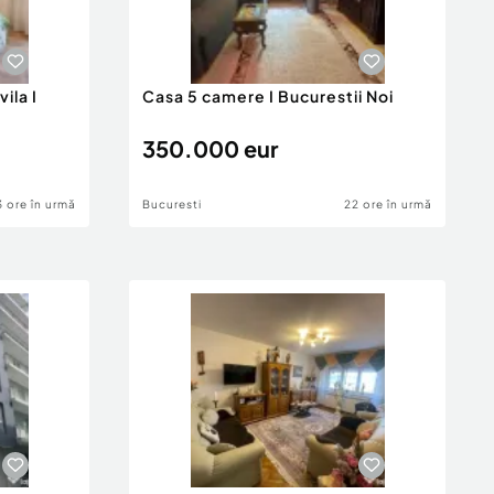
ila I
Casa 5 camere I Bucurestii Noi
350.000 eur
3 ore în urmă
Bucuresti
22 ore în urmă