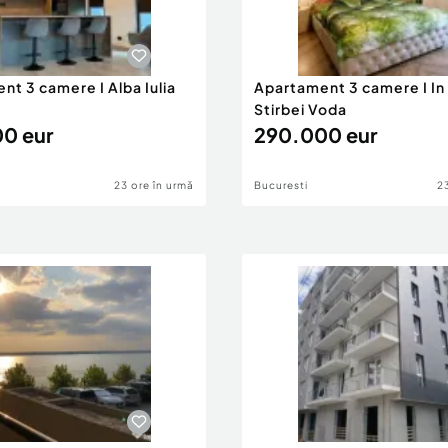
t 3 camere I Alba Iulia
Apartament 3 camere I In v
Stirbei Voda
0 eur
290.000 eur
23 ore în urmă
Bucuresti
2