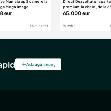
use Mamaia ap 2 camere la
Direct Dezvoltator apar
nga Mega Image
premium,la cheie ,de la 
8 eur
eur
65.000 eur
6 luni în urmă
Navodari
rapid
Adaugă anunț