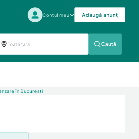
Adaugă anunț
Contul meu
Caută
nzare în Bucuresti