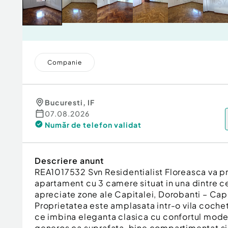
Companie
Bucuresti
,
IF
07.08.2026
Număr de telefon
validat
Descriere anunt
REA1017532 Svn Residentialist Floreasca va p
apartament cu 3 camere situat in una dintre ce
apreciate zone ale Capitalei, Dorobanti – Cap
Proprietatea este amplasata intr-o vila coche
ce imbina eleganta clasica cu confortul mode
generos ca suprafata, bine compartimentat si