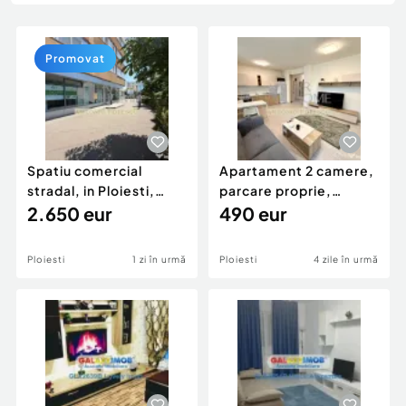
Locuri de munca
Utilaje agricole si industriale
Servicii
Piese auto si accesorii
Animale de companie
Promovat
Dacia Duster
Afaceri și echipamente profesionale
Inchiriere Bunuri si Vehicule
Spatiu comercial
Apartament 2 camere,
stradal, in Ploiesti,
parcare proprie,
zona Malu Rosu.
2.650 eur
Ploiesti, Albert.
490 eur
Ploiesti
1 zi în urmă
Ploiesti
4 zile în urmă