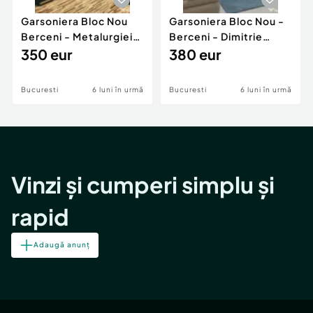
Garsoniera Bloc Nou
Garsoniera Bloc Nou -
Berceni - Metalurgiei
Berceni - Dimitrie
Park - Postalionul
350 eur
Leonida
380 eur
Bucuresti
6 luni în urmă
Bucuresti
6 luni în urmă
Vinzi și cumperi simplu și
rapid
Adaugă anunț