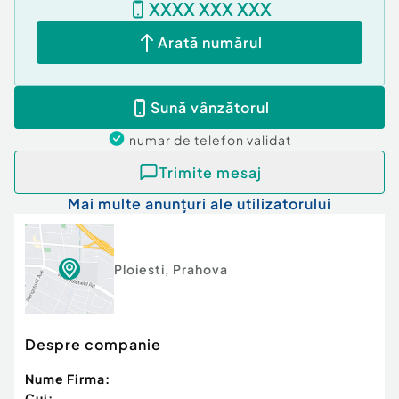
XXXX XXX XXX
Posibilitate parcare: Da
Nr. locuri parcare:
1
Arată numărul
Sună vânzătorul
numar de telefon
validat
Trimite mesaj
Mai multe anunțuri ale utilizatorului
Ploiesti
,
Prahova
Despre companie
Nume Firma:
Cui: