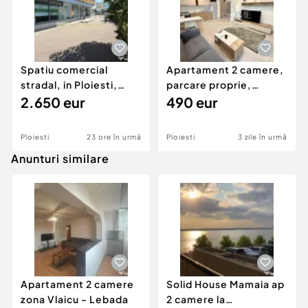
Spatiu comercial
Apartament 2 camere,
stradal, in Ploiesti,
parcare proprie,
zona Malu Rosu.
2.650 eur
Ploiesti, Albert.
490 eur
Ploiesti
23 ore în urmă
Ploiesti
3 zile în urmă
Anunturi similare
Apartament 2 camere
Solid House Mamaia ap
zona Vlaicu - Lebada
2 camere la