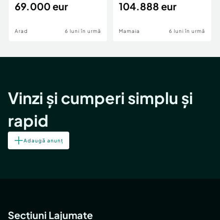
69.000 eur
cheie,langa Mega
104.888 eur
Image
Arad
6 luni în urmă
Mamaia
6 luni în urmă
Vinzi și cumperi simplu și
rapid
Adaugă anunț
Secțiuni Lajumate