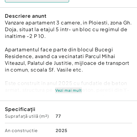
Descriere anunt
Vanzare apartament 3 camere, in Ploiesti, zona Gh.
Doja, situat la etajul 5 intr- un bloc cu regimul de
inaltime -2 P 10.
Apartamentul face parte din blocul Bucegi
Residence, avand ca vecinatati Parcul Mihai
Viteazul, Palatul de Justitie, mijloace de transport
in comun, scoala Sf. Vasile etc.
Este construit in anul 2025 cu fundatie de beton
armat, structura pe cadre de beton, peretii din Y-
Vezi mai mult
tong, compartimentarea interioara din Y-tong
Xella, tencuit la interior si izolat termic la exterior
Specificații
cu polistiren 10 cm EPS 100 cu fatada partial
Suprafață utilă (m²)
77
ventilata si placaje din fibrociment.
Apartamentl are o suprafata utila de 73,5 mp, plus
An constructie
2025
terasa in suprafata de 3,2 mp.