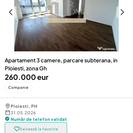
Locuri de munca
Utilaje agricole si industriale
Servicii
Piese auto si accesorii
Animale de companie
Dacia Duster
Afaceri și echipamente profesionale
Inchiriere Bunuri si Vehicule
Apartament 3 camere, parcare subterana, in
Ploiesti, zona Gh
260.000 eur
Companie
Ploiesti
,
PH
31.05.2026
Număr de telefon
validat
Salvează la favorite