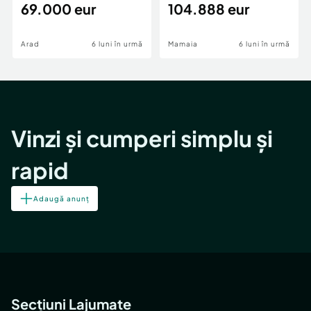
69.000 eur
cheie,langa Mega
104.888 eur
Image
Arad
6 luni în urmă
Mamaia
6 luni în urmă
Vinzi și cumperi simplu și
rapid
Adaugă anunț
Secțiuni Lajumate