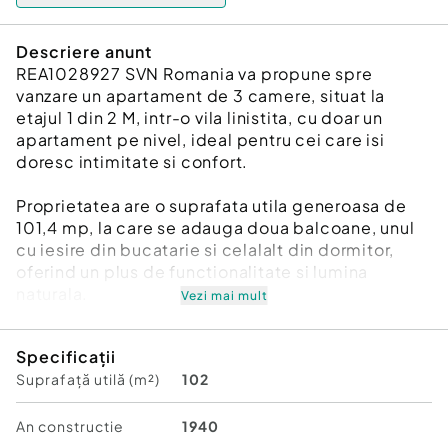
Descriere anunt
REA1028927 SVN Romania va propune spre
vanzare un apartament de 3 camere, situat la
etajul 1 din 2 M, intr-o vila linistita, cu doar un
apartament pe nivel, ideal pentru cei care isi
doresc intimitate si confort.
Proprietatea are o suprafata utila generoasa de
101,4 mp, la care se adauga doua balcoane, unul
cu iesire din bucatarie si celalalt din dormitor,
oferind un plus de functionalitate si lumina
naturala.
Vezi mai mult
Apartamentul a fost renovat complet, cu atentie la
Specificații
detalii si lucrari realizate corect: instalatia
Suprafață utilă (m²)
102
electrica si sanitara au fost inlocuite integral, a
fost turnata sapa noua, peretii au fost tencuiti (nu
placati cu rigips), iar finisajele includ parchet nou.
An constructie
1940
Este o proprietate pregatita pentru mutare, fara