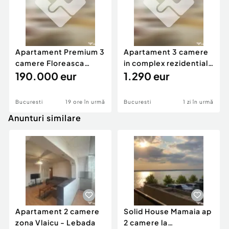
Apartament Premium 3
Apartament 3 camere
camere Floreasca
in complex rezidential
Beller
190.000 eur
exclusivist
1.290 eur
Bucuresti
19 ore în urmă
Bucuresti
1 zi în urmă
Anunturi similare
Apartament 2 camere
Solid House Mamaia ap
zona Vlaicu - Lebada
2 camere la