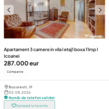
Locuri de munca
Utilaje agricole si industriale
Servicii
Piese auto si accesorii
Animale de companie
Dacia Duster
Afaceri și echipamente profesionale
Inchiriere Bunuri si Vehicule
Apartament 3 camere in vila l etaj1 boxa 11mp l
Icoanei
287.000 eur
Companie
Bucuresti
,
IF
05.08.2026
Număr de telefon
validat
Salvează la favorite