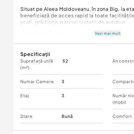
Situat pe Aleea Moldoveanu, în zona Big, la eta
beneficiază de acces rapid la toate facilități
școli, grădinițe, parcuri și stații de autobuz.
Vezi mai mult
Compartimentare:
* 3 camere
Specificații
* bucătărie separată cu debara
Suprafață utilă
52
An constr
* baie recent renovată
(m²)
* balcon închis (2.78 mp)
✔ Avantaje:
Numar Camere
3
Comparti
* centrală termică Vaillant (2021)
Etaj
3
Număr niv
* instalațiile și conductele blocului schimbat
imobil
* tâmplărie PVC
* parchet din lemn masiv
Stare
Bună
Comfort
* ușă din lemn la intrare
* apartamentul se predă nemobilat în camere,
după propriul gust