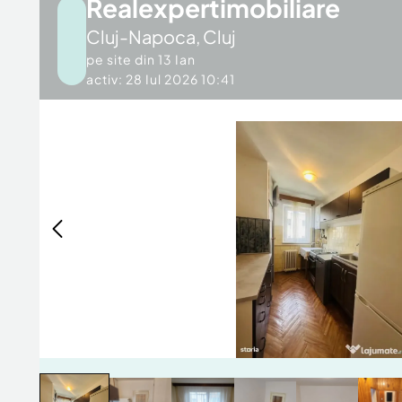
Realexpertimobiliare
Cluj-Napoca
,
Cluj
pe site din
13 Ian
activ: 28 Iul 2026 10:41