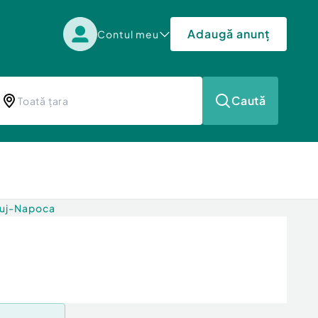
Adaugă anunț
Contul meu
Caută
luj-Napoca