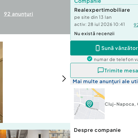
Companie
Realexpertimobiliare
92
anunțuri
pe site din
13 Ian
activ:
28 iul 2026 10:41
9
Nu există recenzii
Sună vânzător
numar de telefon
v
Trimite mesa
Mai multe anunțuri ale uti
Cluj-Napoca
,
Despre companie