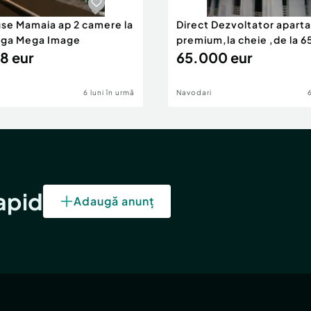
use Mamaia ap 2 camere la
Direct Dezvoltator apar
nga Mega Image
premium,la cheie ,de la 
8 eur
eur
65.000 eur
6 luni în urmă
Navodari
rapid
Adaugă anunț