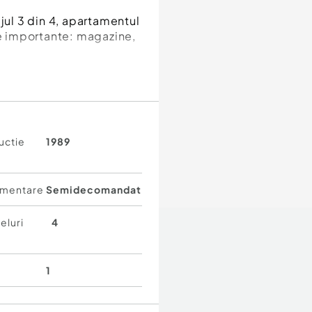
jul 3 din 4, apartamentul
le importante: magazine,
uctie
1989
mentare
Semidecomandat
eluri
4
e recent
1
 ideal pentru amenajare