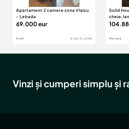
Apartament 2 camere zona Vlaicu
Solid Ho
- Lebada
cheie,la
69.000 eur
104.88
Arad
6 luni în urmă
Mamaia
Vinzi și cumperi simplu și 