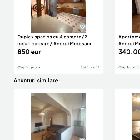
Confort:
1
Tip imobil:
Bloc de apartamente
Număr Băi:
1
Duplex spatios cu 4 camere/2
Apartame
locuri parcare/ Andrei Muresanu
Andrei Mu
850 eur
340.00
Cluj-Napoca
1 zi în urmă
Cluj-Napoc
Anunturi similare