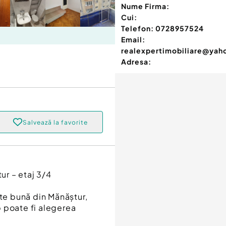
Nume Firma:
Cui:
Telefon:
0728957524
Email:
realexpertimobiliare@ya
Adresa:
Salvează la favorite
r – etaj 3/4
rte bună din Mănăștur,
poate fi alegerea