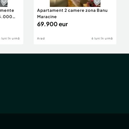
tamente
Apartament 2 camere zona Banu
65.000
Maracine
69.900 eur
6 luni în urmă
Arad
6 luni în urmă