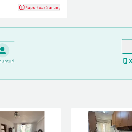
Raportează anunț
2021)
nunțuri
ocuri sau există
la primărie.
ât și pentru investiție