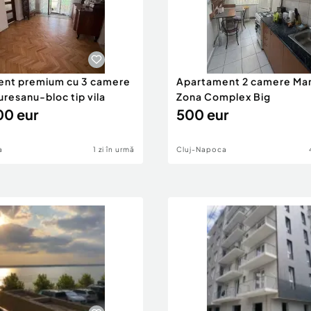
nt premium cu 3 camere
Apartament 2 camere Man
resanu-bloc tip vila
Zona Complex Big
0 eur
500 eur
a
1 zi în urmă
Cluj-Napoca