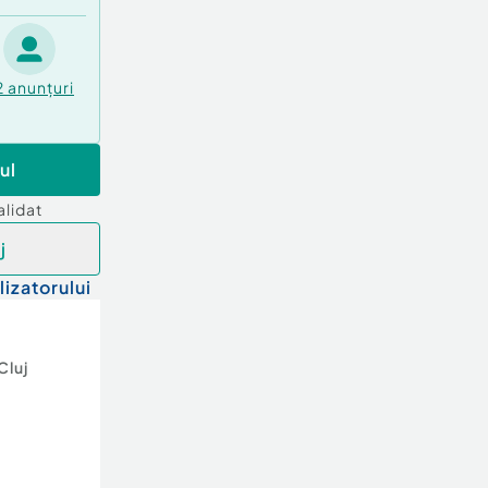
2
anunțuri
ul
alidat
j
lizatorului
Cluj