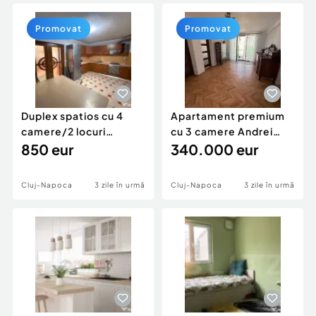
Locuri de munca
Utilaje agricole si industriale
Servicii
Piese auto si accesorii
Promovat
Promovat
Animale de companie
Dacia Duster
Afaceri și echipamente profesionale
Inchiriere Bunuri si Vehicule
Duplex spatios cu 4
Apartament premium
camere/2 locuri
cu 3 camere Andrei
parcare/ Andrei
850 eur
Muresanu-bloc tip vila
340.000 eur
Muresanu
Cluj-Napoca
3 zile în urmă
Cluj-Napoca
3 zile în urmă