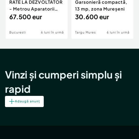
RATE LA DEZVOLTATOR
Garsonieră compactă,
- Metrou Aparatorii
13 mp, zona Mureșeni
Patriei -
67.500 eur
30.600 eur
Bucuresti
6 luni în urmă
Targu Mures
6 luni în urmă
Vinzi și cumperi simplu și
rapid
Adaugă anunț