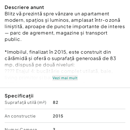
Descriere anunt
Blitz vă prezintă spre vânzare un apartament
modern, spațios și luminos, amplasat într-o zonă
liniștită, aproape de puncte importante de interes
— parc de agrement, magazine și transport
public.
*Imobilul, finalizat în 2015, este construit din
cărămidă și oferă o suprafață generoasă de 83
mp, dispusă pe două niveluri:
???? Etajul 4: bucătărie complet utilată, baie,
living primitor și balcon tip lojă.
Vezi mai mult
???? Mansarda (din construcție): 2 dormitoare
spațioase, dressing și spațiu de depozitare.
Specificații
Suprafață utilă (m²)
82
Apartamentul dispune de aer condiționat, este
bine izolat termic și se vinde mobilat sau
nemobilat, în funcție de preferințele
An constructie
2015
cumpărătorului.
Este o locuință ideală pentru o familie tânără sau
Numar Camere
3