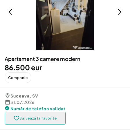
Locuri de munca
Utilaje agricole si industriale
Servicii
Piese auto si accesorii
Animale de companie
Dacia Duster
Afaceri și echipamente profesionale
Inchiriere Bunuri si Vehicule
Apartament 3 camere modern
86.500 eur
Companie
Suceava
,
SV
31.07.2026
Număr de telefon
validat
Salvează la favorite