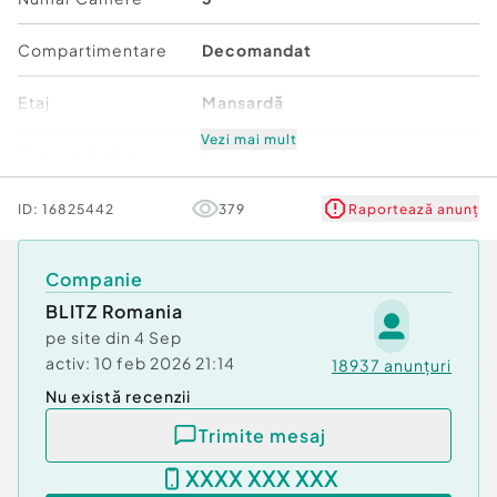
pentru cei care caută un apartament modern, cu
spațiu generos și o atmosferă primitoare.
Compartimentare
Decomandat
Programează acum o vizionare și descoperă
Etaj
Mansardă
locuința perfectă pentru tine!
Cod ofertă / ID BLITZ: P157834
Vezi mai mult
Mobilat/Utilat
1
Id intern: P157834
Număr niveluri imobil
3
ID:
16825442
379
Raportează anunț
Confort:
1
Tip imobil:
Bloc de apartamente
Stare
Bună
Număr Băi:
1
Companie
BLITZ Romania
Comfort
1
pe site din
4 Sep
activ:
10 feb 2026 21:14
18937
anunțuri
Nu există recenzii
Trimite mesaj
XXXX XXX XXX