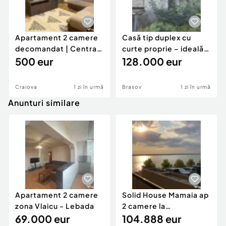
Apartament 2 camere
Casă tip duplex cu
decomandat | Centrală
curte proprie – ideală
proprie | 60 mp |
500 eur
pentru renovar
128.000 eur
Craiova
1 zi în urmă
Brasov
1 zi în urmă
Anunturi similare
Apartament 2 camere
Solid House Mamaia ap
zona Vlaicu - Lebada
2 camere la
69.000 eur
cheie,langa Mega
104.888 eur