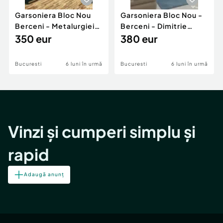
Garsoniera Bloc Nou
Garsoniera Bloc Nou -
Berceni - Metalurgiei
Berceni - Dimitrie
Park - Postalionul
350 eur
Leonida
380 eur
Bucuresti
6 luni în urmă
Bucuresti
6 luni în urmă
Vinzi și cumperi simplu și
rapid
Adaugă anunț