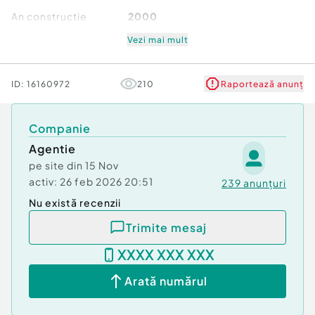
An constructie
2000
Vezi mai mult
Stare
Bună
Comfort
1
ID:
16160972
210
Raportează anunț
Companie
Agentie
pe site din
15 Nov
activ:
26 feb 2026 20:51
239
anunțuri
Nu există recenzii
Trimite mesaj
XXXX XXX XXX
Arată numărul