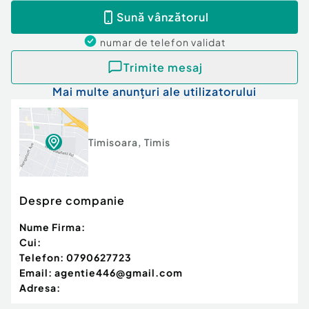
Sună vânzătorul
numar de telefon
validat
Trimite mesaj
Mai multe anunțuri ale utilizatorului
Timisoara
,
Timis
Despre companie
Nume Firma:
Cui:
Telefon:
0790627723
Email:
agentie446@gmail.com
Adresa: