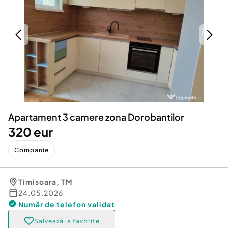
Locuri de munca
Utilaje agricole si industriale
Servicii
Piese auto si accesorii
Animale de companie
Dacia Duster
Afaceri și echipamente profesionale
Inchiriere Bunuri si Vehicule
Apartament 3 camere zona Dorobantilor
320 eur
Companie
Timisoara
,
TM
24.05.2026
Număr de telefon
validat
Salvează la favorite