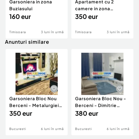
Garsoniera in zona
Apartament cu 2
Buziasului
camere in zona
160 eur
Centrala
350 eur
Timisoara
3 luni în urmă
Timisoara
3 luni în urmă
Anunturi similare
Garsoniera Bloc Nou
Garsoniera Bloc Nou -
Berceni - Metalurgiei
Berceni - Dimitrie
Park - Postalionul
350 eur
Leonida
380 eur
Bucuresti
6 luni în urmă
Bucuresti
6 luni în urmă