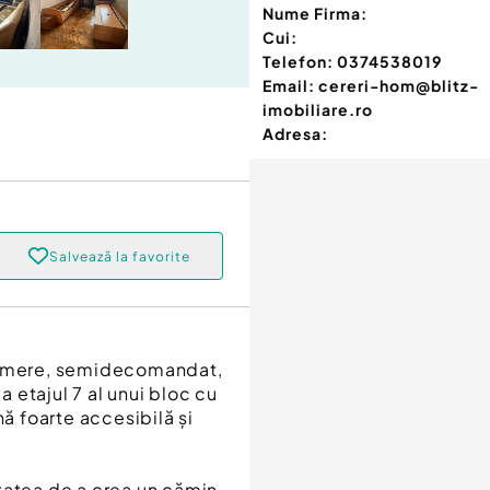
Nume Firma:
Cui:
Telefon:
0374538019
Email:
cereri-hom@blitz-
imobiliare.ro
Adresa:
Salvează la favorite
 camere, semidecomandat,
a etajul 7 al unui bloc cu
nă foarte accesibilă și
tatea de a crea un cămin