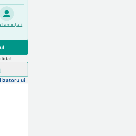
61
anunțuri
ul
alidat
j
lizatorului