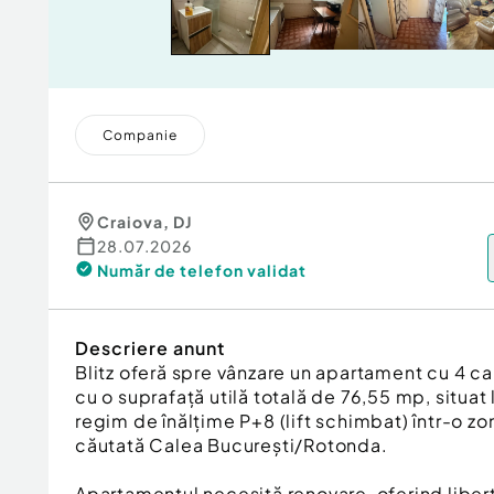
Companie
Craiova
,
DJ
28.07.2026
Număr de telefon
validat
Descriere anunt
Blitz oferă spre vânzare un apartament cu 4
cu o suprafață utilă totală de 76,55 mp, situat l
regim de înălțime P+8 (lift schimbat) într-o zo
căutată Calea București/Rotonda.
Apartamentul necesită renovare, oferind liber