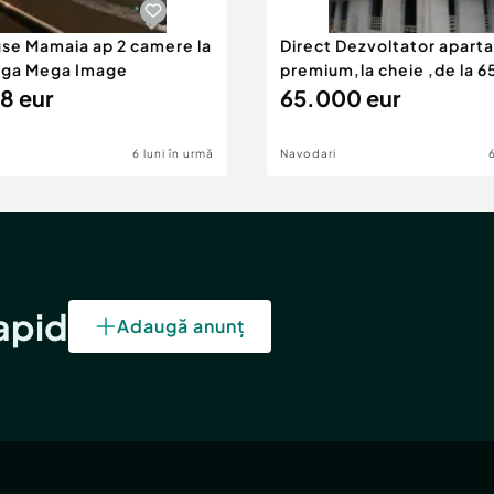
use Mamaia ap 2 camere la
Direct Dezvoltator apar
nga Mega Image
premium,la cheie ,de la 
8 eur
eur
65.000 eur
6 luni în urmă
Navodari
rapid
Adaugă anunț