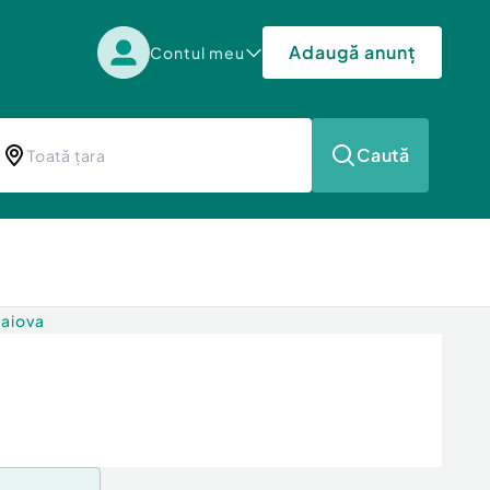
Adaugă anunț
Contul meu
Caută
raiova