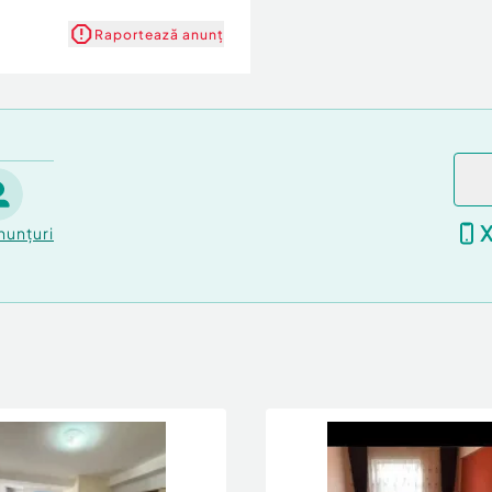
Raportează anunț
nunțuri