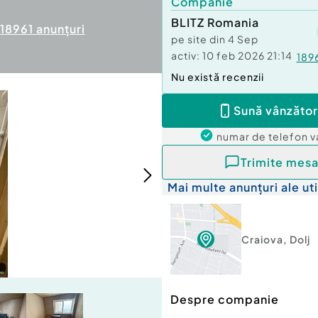
Companie
BLITZ Romania
18961
anunțuri
pe site din
4 Sep
activ:
10 feb 2026 21:14
189
Nu există recenzii
Sună vânzător
numar de telefon
v
Trimite mesa
Mai multe anunțuri ale uti
Craiova
,
Dolj
Despre companie