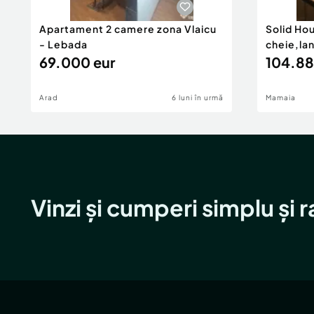
Apartament 2 camere zona Vlaicu
Solid Ho
- Lebada
cheie,la
69.000 eur
104.88
Arad
6 luni în urmă
Mamaia
Vinzi și cumperi simplu și 