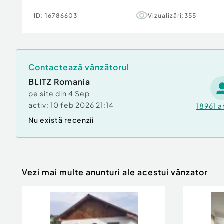
Tip imobil:
Bloc de apartamente
ID:
16786603
Vizualizări:
355
Număr Băi:
2
Contactează vânzătorul
BLITZ Romania
pe site din
4 Sep
activ:
10 feb 2026 21:14
18961
a
Nu există recenzii
Vezi mai multe anunturi ale acestui vânzator