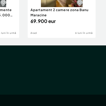
tamente
Apartament 2 camere zona Banu
65.000
Maracine
69.900 eur
6 luni în urmă
Arad
6 luni în urmă