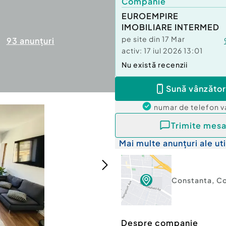
Companie
EUROEMPIRE
IMOBILIARE INTERMED
pe site din
17 Mar
93
anunțuri
activ:
17 iul 2026 13:01
Nu există recenzii
Sună vânzător
numar de telefon
v
Trimite mesa
Mai multe anunțuri ale uti
Constanta
,
Co
Despre companie