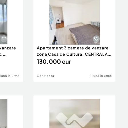
vanzare
Apartament 3 camere de vanzare
t,
zona Casa de Cultura, CENTRALA
GAZ
130.000 eur
 lună în urmă
Constanta
1 lună în urmă