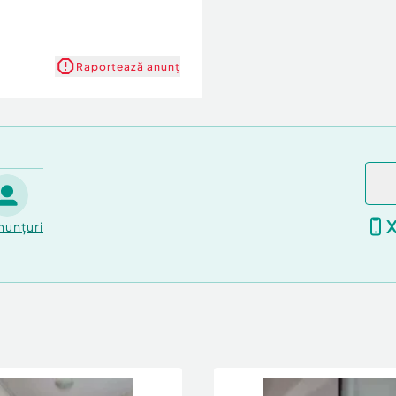
Raportează anunț
nunțuri