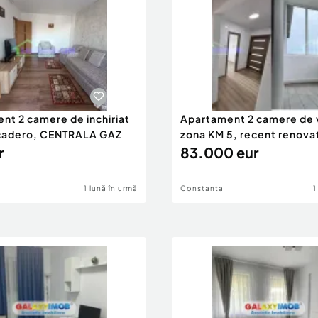
nt 2 camere de inchiriat
Apartament 2 camere de 
cadero, CENTRALA GAZ
zona KM 5, recent renova
r
CENTRALA GAZ
83.000 eur
1 lună în urmă
Constanta
1