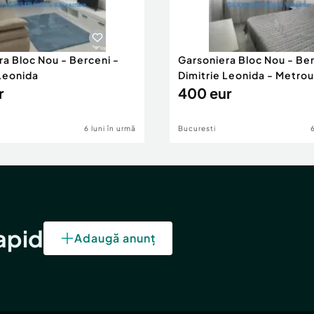
ra Bloc Nou - Berceni -
Garsoniera Bloc Nou - Ber
 Leonida
Dimitrie Leonida - Metrou
r
400 eur
6 luni în urmă
Bucuresti
rapid
Adaugă anunț