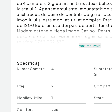
cu 4 camere si 2 grupuri sanitare, ,doua bal
la etajul 2. Apartamentul este imbunatatit de a
anul trecut, dispune de centrala pe gaze, locur
imobilului si este mobilat, utilat complet. Pre
de 1200 Euro luna.La doi pasi de portul turisti
Modern,cafenele,Mega Image,Cazino . Pentru 
despre oferta si sau vizionare va rugam sa ne c
telefon: 0752.332.333
Vezi mai mult
Confort:
Lux
Tip imobil:
Bloc de apartamente
Specificații
Număr Băi:
2
Numar Camere
4
Suprafață
Comision cumpărător:
50%
(m²)
Posibilitate parcare: Da
Nr. locuri parcare:
3
Etaj
2
Comparti
Mobilat/Utilat
1
Stare
Comfort
Lux