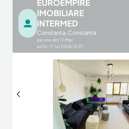
EUROEMPIRE
IMOBILIARE
INTERMED
Constanta
,
Constanta
pe site din
17 Mar
activ: 17 Iul 2026 13:01