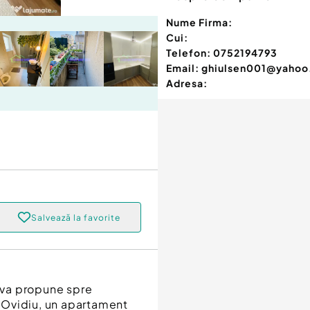
Nume Firma:
Cui:
Telefon:
0752194793
Email:
ghiulsen001@yaho
Adresa:
Salvează la favorite
 va propune spre
a Ovidiu, un apartament