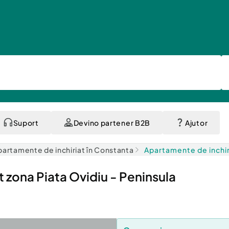
Suport
Devino partener B2B
Ajutor
partamente de inchiriat în Constanta
Apartamente de inchir
 zona Piata Ovidiu - Peninsula