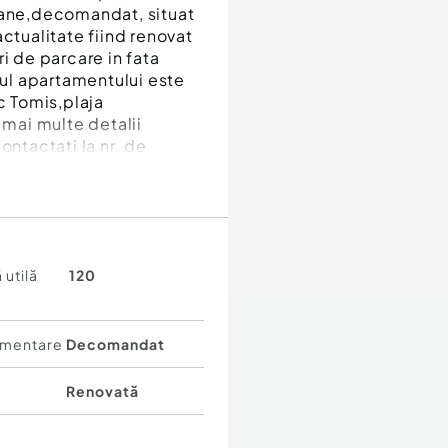
coane,decomandat, situat
ctualitate fiind renovat
i de parcare in fata
tul apartamentului este
c Tomis,plaja
mai multe detalii
ontactati la nr. de
 utilă
120
mentare
Decomandat
Renovată