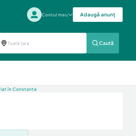
Adaugă anunț
Contul meu
Caută
iat în Constanta