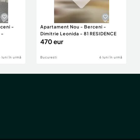
ceni -
Apartament Nou - Berceni -
 -
Dimitrie Leonida - 81 RESIDENCE
470 eur
6 luni în urmă
Bucuresti
6 luni în urmă