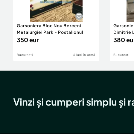
Garsoniera Bloc Nou Berceni -
Garsonie
Metalurgiei Park - Postalionul
Dimitrie
350 eur
380 eu
Bucuresti
6 luni în urmă
Bucuresti
Vinzi și cumperi simplu și 