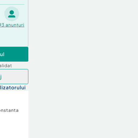
93
anunțuri
ul
alidat
j
lizatorului
nstanta