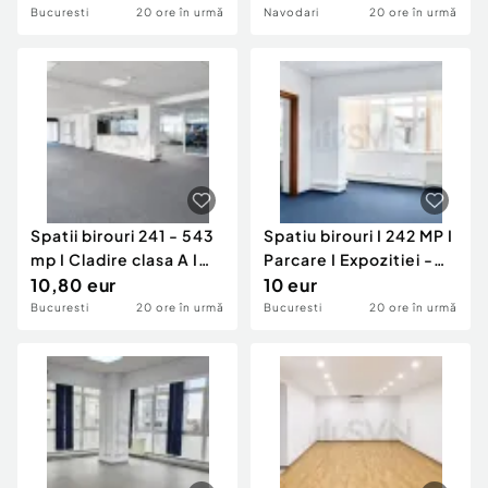
Bucuresti
20 ore în urmă
Navodari
20 ore în urmă
Spatii birouri 241 - 543
Spatiu birouri I 242 MP I
mp I Cladire clasa A I
Parcare I Expozitiei -
Expozitie...
10,80 eur
Sector 1
10 eur
Bucuresti
20 ore în urmă
Bucuresti
20 ore în urmă