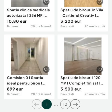
Spatiu clinica medicala
Spatiu de birouri in Vila
autorizata I 236 MP I
I Cartierul Creativ I
Parcare I E...
10,80 eur
Piata Vic...
3.200 eur
Bucuresti
20 ore în urmă
Bucuresti
20 ore în urmă
Comision 0 I Spatiu
Spatiu de birouri I 120
ideal pentru birou I
MP I Complet finisat I
cabinet I studio...
899 eur
Kiseleff I...
3.500 eur
Bucuresti
20 ore în urmă
Bucuresti
20 ore în urmă
1
...
12