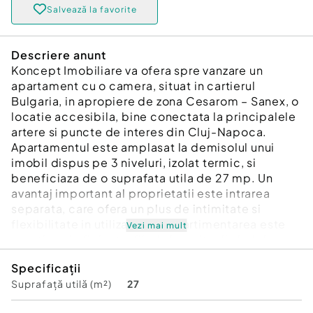
Salvează la favorite
Descriere anunt
Koncept Imobiliare va ofera spre vanzare un
apartament cu o camera, situat in cartierul
Bulgaria, in apropiere de zona Cesarom – Sanex, o
locatie accesibila, bine conectata la principalele
artere si puncte de interes din Cluj-Napoca.
Apartamentul este amplasat la demisolul unui
imobil dispus pe 3 niveluri, izolat termic, si
beneficiaza de o suprafata utila de 27 mp. Un
avantaj important al proprietatii este intrarea
separata, care ofera un plus de intimitate si
flexibilitate in utilizare. Compartimentarea este
Vezi mai mult
practica si eficienta, fiind alcatuita din hol de
intrare, bucatarie cu loc de servit masa, dormitor
Specificații
si baie. Locuinta este dotata cu centrala termica
Suprafață utilă (m²)
27
proprie si incalzire prin calorifere, asigurand
confort termic si control asupra costurilor.