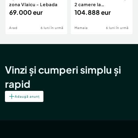
zona Vlaicu - Lebada
2 camere la
69.000 eur
cheie,langa Mega
104.888 eur
Image
Arad
6 luni în urmă
Mamaia
6 luni în urmă
Vinzi și cumperi simplu și
rapid
Adaugă anunț