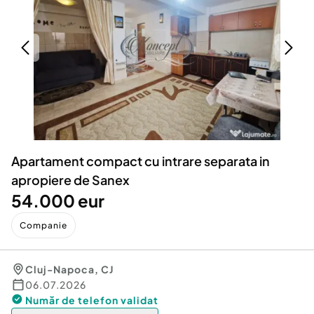
Locuri de munca
Utilaje agricole si industriale
Servicii
Piese auto si accesorii
Animale de companie
Dacia Duster
Afaceri și echipamente profesionale
Inchiriere Bunuri si Vehicule
Apartament compact cu intrare separata in
apropiere de Sanex
54.000 eur
Companie
Cluj-Napoca
,
CJ
06.07.2026
Număr de telefon
validat