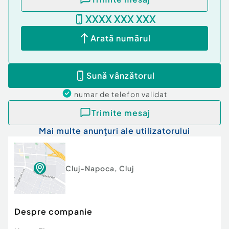
Cluj-Napoca.
XXXX XXX XXX
Id intern: P21328
Arată numărul
Confort:
1
Tip imobil:
Casă/Vilă
Număr Băi:
1
Sună vânzătorul
numar de telefon
validat
Trimite mesaj
Mai multe anunțuri ale utilizatorului
Cluj-Napoca
,
Cluj
Despre companie