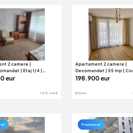
nt 2 camere |
Apartament 2 camere |
mandat | Etaj 1/4 |
Decomandat | 55 mp | Co
ivic
0 eur
Rise
198.900 eur
1 zi în urmă
Brasov
vat
Promovat