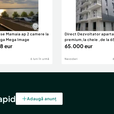
use Mamaia ap 2 camere la
Direct Dezvoltator apar
nga Mega Image
premium,la cheie ,de la 
8 eur
eur
65.000 eur
6 luni în urmă
Navodari
rapid
Adaugă anunț