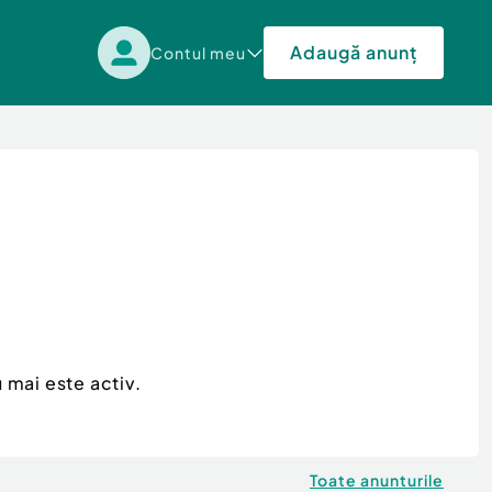
Adaugă anunț
Contul meu
 mai este activ.
Toate anunturile