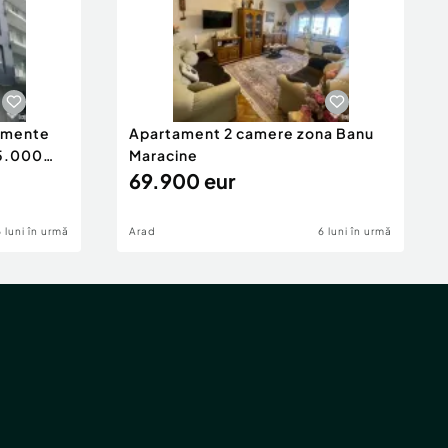
tamente
Apartament 2 camere zona Banu
65.000
Maracine
69.900 eur
6 luni în urmă
Arad
6 luni în urmă