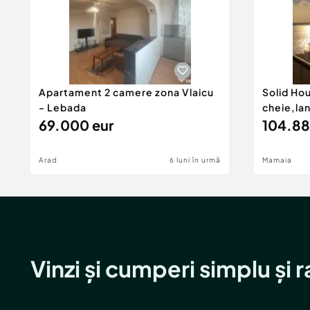
Apartament 2 camere zona Vlaicu
Solid Ho
- Lebada
cheie,la
69.000 eur
104.88
Arad
6 luni în urmă
Mamaia
Vinzi și cumperi simplu și 