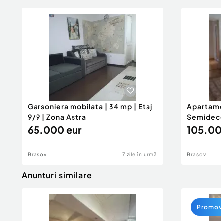
Garsoniera mobilata | 34 mp | Etaj
Apartame
9/9 | Zona Astra
Semideco
65.000 eur
Centrul C
105.00
Brasov
7 zile în urmă
Brasov
Anunturi similare
Promo