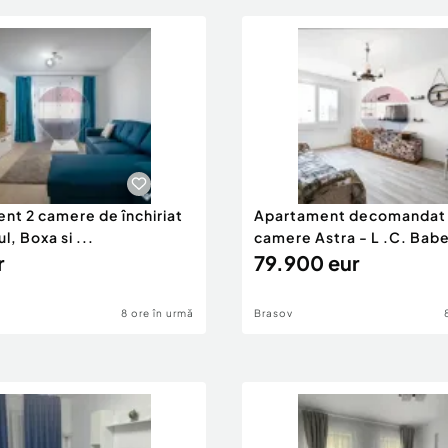
nt 2 camere de închiriat
Apartament decomandat 
l, Boxa si ...
camere Astra - L .C. Babe
r
79.900 eur
8 ore în urmă
Brasov