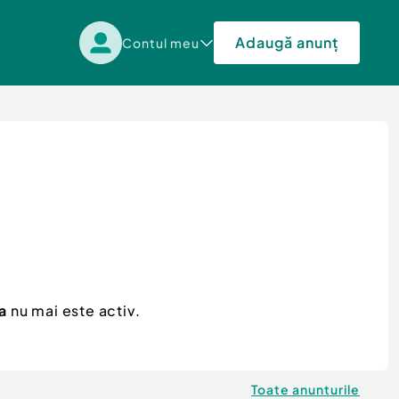
Adaugă anunț
Contul meu
a
nu mai este activ.
Toate anunturile