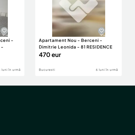
ceni -
Apartament Nou - Berceni -
 -
Dimitrie Leonida - 81 RESIDENCE
470 eur
6 luni în urmă
Bucuresti
6 luni în urmă