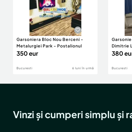
Garsoniera Bloc Nou Berceni -
Garsonie
Metalurgiei Park - Postalionul
Dimitrie
350 eur
380 eu
Bucuresti
6 luni în urmă
Bucuresti
Vinzi și cumperi simplu și 