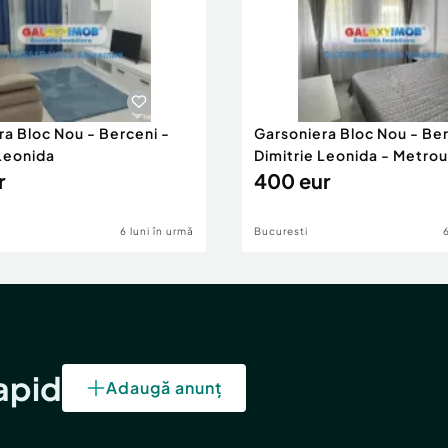
ra Bloc Nou - Berceni -
Garsoniera Bloc Nou - Ber
 Leonida
Dimitrie Leonida - Metrou
r
400 eur
6 luni în urmă
Bucuresti
rapid
Adaugă anunț