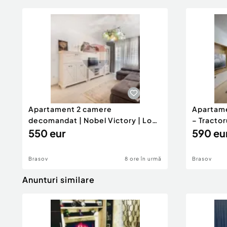
Apartament 2 camere
Apartame
decomandat | Nobel Victory | Loc
– Tractoru
de p...
550 eur
590 eu
Brasov
8 ore în urmă
Brasov
Anunturi similare