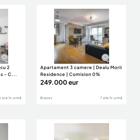
cu 2
Apartament 3 camere | Dealu Morii
s - C...
Residence | Comision 0%
249.000 eur
8 ore în urmă
Brasov
7 zile în urmă