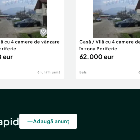
ilă cu 4 camere de vânzare
Casă / Vilă cu 4 camere d
eriferie
în zona Periferie
 eur
62.000 eur
6 luni în urmă
Bals
rapid
Adaugă anunț