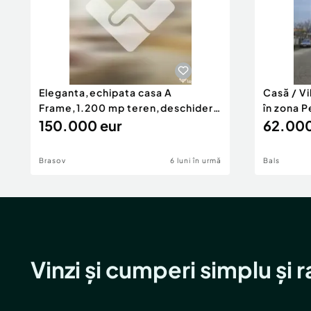
Eleganta,echipata casa A
Casă / V
Frame,1.200 mp teren,deschidere
în zona P
Pia
150.000 eur
62.000
Brasov
6 luni în urmă
Bals
Vinzi și cumperi simplu și 