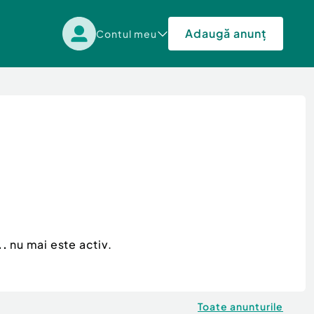
Adaugă anunț
Contul meu
..
nu mai este activ.
Toate anunturile