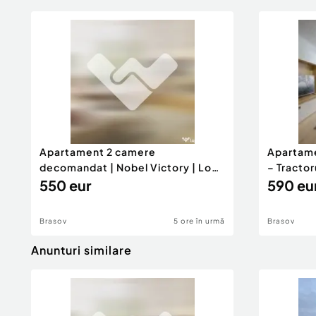
Apartament 2 camere
Apartame
decomandat | Nobel Victory | Loc
– Tractoru
de p...
550 eur
590 eu
Brasov
5 ore în urmă
Brasov
Anunturi similare