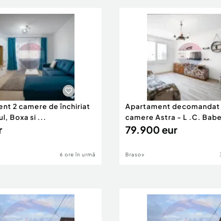
nt 2 camere de închiriat
Apartament decomandat 
l, Boxa si ...
camere Astra - L .C. Babe
r
79.900 eur
6 ore în urmă
Brasov