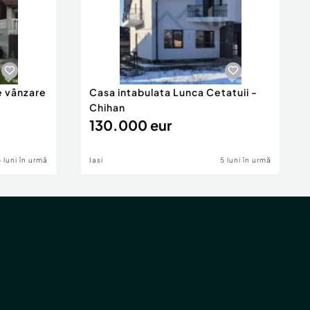
e vânzare
Casa intabulata Lunca Cetatuii -
Chihan
130.000 eur
6 luni în urmă
Iasi
5 luni în urmă