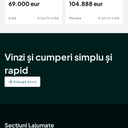
69.000 eur
cheie,langa Mega
104.888 eur
Image
Arad
6 luni în urmă
Mamaia
6 luni în urmă
Vinzi și cumperi simplu și
rapid
Adaugă anunț
Secțiuni Lajumate