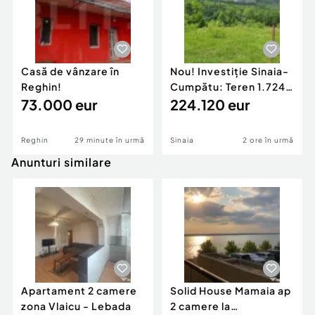
Casă de vânzare în
Nou! Investiție Sinaia-
Reghin!
Cumpătu: Teren 1.724
73.000 eur
mp cu Proiect
224.120 eur
Reghin
29 minute în urmă
Sinaia
2 ore în urmă
Anunturi similare
Apartament 2 camere
Solid House Mamaia ap
zona Vlaicu - Lebada
2 camere la