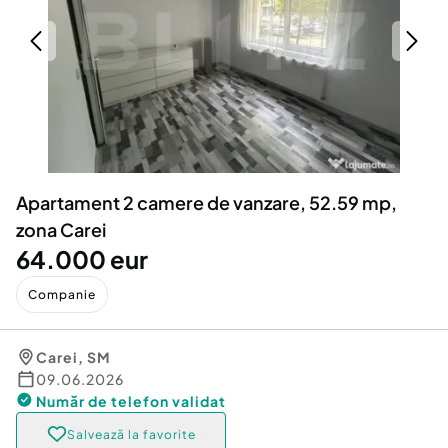
Locuri de munca
Utilaje agricole si industriale
Servicii
Piese auto si accesorii
Animale de companie
Dacia Duster
Afaceri și echipamente profesionale
Inchiriere Bunuri si Vehicule
Apartament 2 camere de vanzare, 52.59 mp,
zona Carei
64.000 eur
Companie
Carei
,
SM
09.06.2026
Număr de telefon
validat
Salvează la favorite