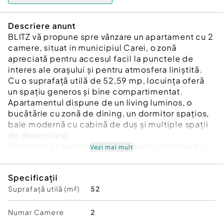
Descriere anunt
BLITZ vă propune spre vânzare un apartament cu 2
camere, situat in municipiul Carei, o zonă
apreciată pentru accesul facil la punctele de
interes ale orașului și pentru atmosfera liniștită.
Cu o suprafață utilă de 52,59 mp, locuința oferă
un spațiu generos și bine compartimentat.
Apartamentul dispune de un living luminos, o
bucătărie cu zonă de dining, un dormitor spațios,
baie modernă cu cabină de duș și multiple spații
de depozitare.
Proprietatea beneficiază de geamuri termopan,
Vezi mai mult
încălzire proprie și un ambient plăcut, fiind
potrivită atât pentru locuință personală, cât și
Specificații
pentru investiție. Amplasarea la parter reprezintă
Suprafață utilă (m²)
52
un avantaj pentru familii, persoane în vârstă sau
pentru cei care își doresc acces facil și confort
zilnic.
Numar Camere
2
Datorită poziției bune, suprafeței generoase și