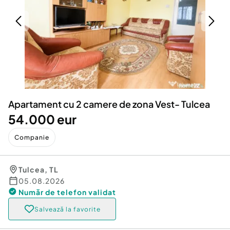
Locuri de munca
Utilaje agricole si industriale
Servicii
Piese auto si accesorii
Animale de companie
Dacia Duster
Afaceri și echipamente profesionale
Inchiriere Bunuri si Vehicule
Apartament cu 2 camere de zona Vest- Tulcea
54.000 eur
Companie
Tulcea
,
TL
05.08.2026
Număr de telefon
validat
Salvează la favorite