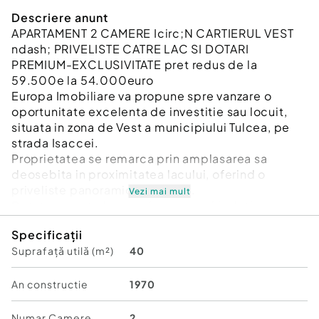
Descriere anunt
APARTAMENT 2 CAMERE Icirc;N CARTIERUL VEST
ndash; PRIVELISTE CATRE LAC SI DOTARI
PREMIUM-EXCLUSIVITATE pret redus de la
59.500e la 54.000euro
Europa Imobiliare va propune spre vanzare o
oportunitate excelenta de investitie sau locuit,
situata in zona de Vest a municipiului Tulcea, pe
strada Isaccei.
Proprietatea se remarca prin amplasarea sa
deosebita in proximitatea lacului, oferind o
priveliste panoramica superba.
Vezi mai mult
Dotat cu centrala proprie pe gaz si izolatie
completa (atat exterioara, cat si interioara),
Specificații
apartamentul asigura un confort termic ideal si
Suprafață utilă (m²)
40
costuri minime de intretinere.
Compartimentare si Suprafete
An constructie
1970
Tip proprietate: Apartament cu 2 camere
Numar Camere
2