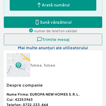
executate
Arată numărul
Instalatii: Instalatie sanitara noua deja montata
Finisaje incluse: Parchet, usa metalica la intrare
Sună vânzătorul
Facilitati si Logistica
numar de telefon
validat
Trimite mesaj
Depozitare: Dispune de debara / camara utila in
Mai multe anunțuri ale utilizatorului
interiorul locuintei
Parcare: Posibilitate parcare facila in zona
blocului
Acces: Intrare directa din scara blocului
Tulcea
,
Tulcea
Pret de vanzare (anterior)==54.000euro
Despre companie
De ce sa colaborezi cu Europa ImobiliareS
Nume Firma:
EUROPA NEW HOMES S.R.L.
Cui:
42253963
Seriozitate: Proprietate verificata juridic, istoric
Telefon:
0722.233.464