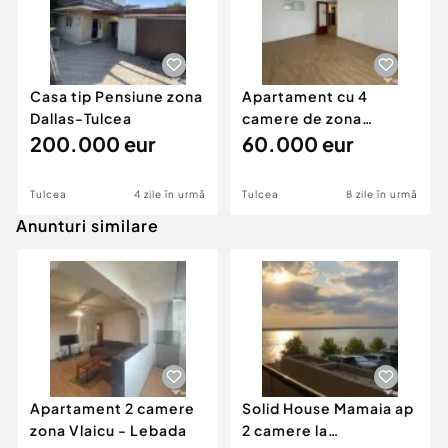
mai buna tranzactie in favoarea ta!
Nu conteaza daca esti proprietar sau esti un client
in cautarea unei proprietati, noi suntem aici
Casa tip Pensiune zona
Apartament cu 4
pentru a facilita totul, astfel incat lucrurile sa
Dallas-Tulcea
camere de zona
decurga perfect!
200.000 eur
centrala Tulcea
60.000 eur
Id intern 5029
Tulcea
4 zile în urmă
Tulcea
8 zile în urmă
Anunturi similare
Apartament 2 camere
Solid House Mamaia ap
zona Vlaicu - Lebada
2 camere la