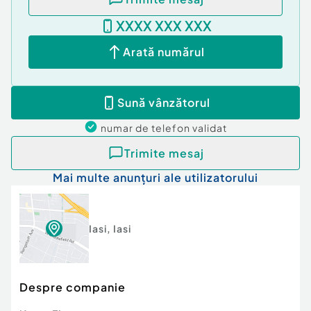
Comision cumpărător:
100%
XXXX XXX XXX
Arată numărul
Sună vânzătorul
numar de telefon
validat
Trimite mesaj
Mai multe anunțuri ale utilizatorului
Iasi
,
Iasi
Despre companie