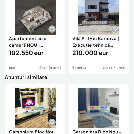
Apartament cu o
Vilă P+1E în Bârnova |
cameră NOU |
Execuție tehnică
INTABULAT | Dacia | 0%
102.550 eur
superioară | 0
210.000 eur
comisio
Iasi
2 luni în urmă
Barnova
2 luni în urmă
Anunturi similare
Garsoniera Bloc Nou
Garsoniera Bloc Nou -