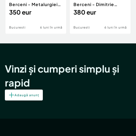
Berceni - Metalurgiei
Berceni - Dimitrie
Park - Postalionul
350 eur
Leonida
380 eur
Bucuresti
6 luni în urmă
Bucuresti
6 luni în urmă
Vinzi și cumperi simplu și
rapid
Adaugă anunț