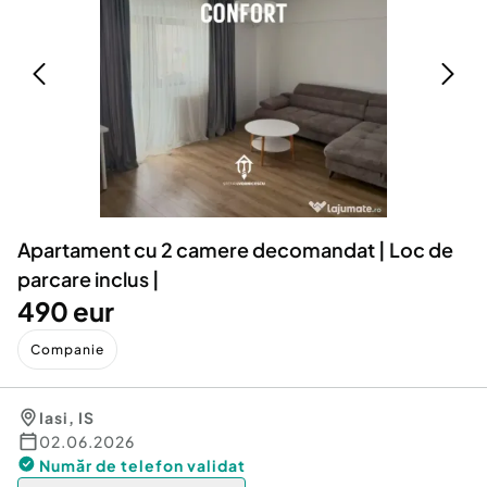
Locuri de munca
Utilaje agricole si industriale
Servicii
Piese auto si accesorii
Animale de companie
Dacia Duster
Afaceri și echipamente profesionale
Inchiriere Bunuri si Vehicule
Apartament cu 2 camere decomandat | Loc de
parcare inclus |
490 eur
Companie
Iasi
,
IS
02.06.2026
Număr de telefon
validat