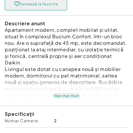
Salvează la favorite
Descriere anunt
Apartament modern, complet mobilat și utilat,
situat în complexul Bucium Confort, într-un bloc
nou. Are o suprafață de 45 mp, este decomandat,
poziționat la etaj intermediar, cu izolație termică
și fonică, centrală proprie și aer condiționat
Daikin.
Livingul este dotat cu canapea nouă și mobilier
modern, dormitorul cu pat matrimonial, saltea
nouă și spațiu generos de depozitare. Bucătăria
este complet echipată cu mobilier MDF vopsit,
cuptor electric, plită pe gaz, mașină de spălat
Vezi mai mult
vase și frigider încorporat. Baia are finisaje
moderne și include mașină de spălat rufe cu
Specificații
uscător.
Numar Camere
2
Locul de parcare este inclus.