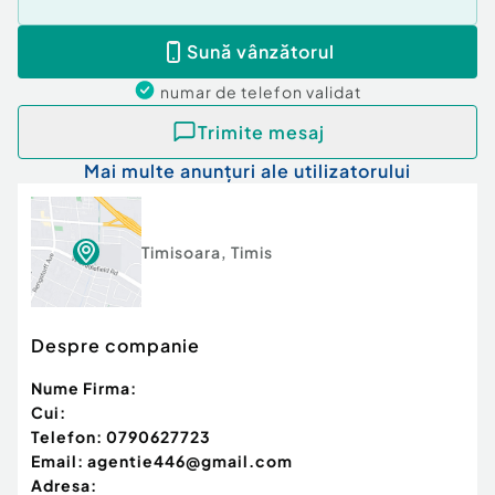
Sună vânzătorul
numar de telefon
validat
Trimite mesaj
Mai multe anunțuri ale utilizatorului
Timisoara
,
Timis
Despre companie
Nume Firma:
Cui:
Telefon:
0790627723
Email:
agentie446@gmail.com
Adresa: