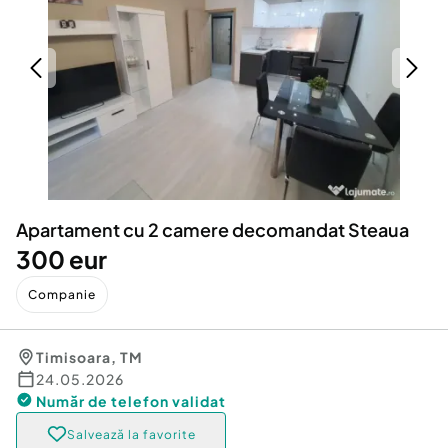
Locuri de munca
Utilaje agricole si industriale
Servicii
Piese auto si accesorii
Animale de companie
Dacia Duster
Afaceri și echipamente profesionale
Inchiriere Bunuri si Vehicule
Apartament cu 2 camere decomandat Steaua
300 eur
Companie
Timisoara
,
TM
24.05.2026
Număr de telefon
validat
Salvează la favorite