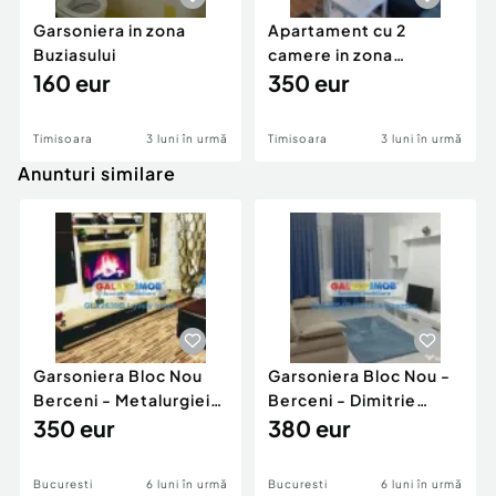
Garsoniera in zona
Apartament cu 2
Buziasului
camere in zona
160 eur
Centrala
350 eur
Timisoara
3 luni în urmă
Timisoara
3 luni în urmă
Anunturi similare
Garsoniera Bloc Nou
Garsoniera Bloc Nou -
Berceni - Metalurgiei
Berceni - Dimitrie
Park - Postalionul
350 eur
Leonida
380 eur
Bucuresti
6 luni în urmă
Bucuresti
6 luni în urmă