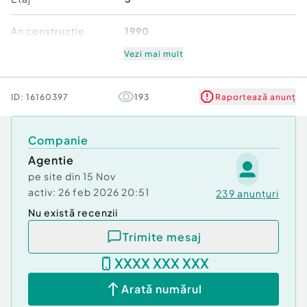
An constructie
1990
Vezi mai mult
Stare
Bună
Comfort
1
ID:
16160397
193
Raportează anunț
Companie
Agentie
pe site din
15 Nov
activ:
26 feb 2026 20:51
239
anunțuri
Nu există recenzii
Trimite mesaj
XXXX XXX XXX
Arată numărul