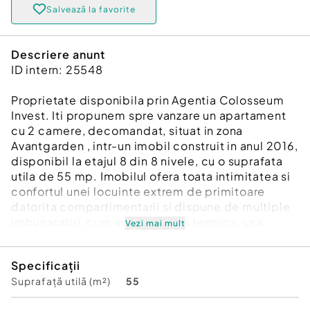
Salvează la favorite
Descriere anunt
ID intern: 25548
Proprietate disponibila prin Agentia Colosseum
Invest. Iti propunem spre vanzare un apartament
cu 2 camere, decomandat, situat in zona
Avantgarden , intr-un imobil construit in anul 2016,
disponibil la etajul 8 din 8 nivele, cu o suprafata
utila de 55 mp. Imobilul ofera toata intimitatea si
confortul unei locuinte extrem de primitoare
datorita compartimentarii si dispune de multiple
imbunatatiri, cum ar fi: centrala termica, usa
Vezi mai mult
metalica, gresie, parchet, termopane integral.
Proprietatea se vinde partial mobilata si utilata si
Specificații
dispune, de asemenea, de un spatiu de
Suprafață utilă (m²)
55
depozitare la subsol. Imobilul este pozitionat intr-
o zona linistita, cu multiple facilitati precum: