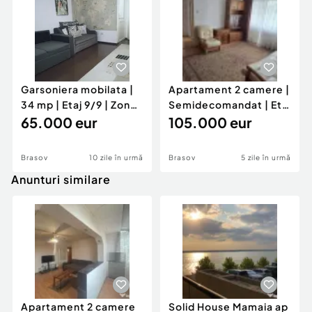
Garsoniera mobilata |
Apartament 2 camere |
34 mp | Etaj 9/9 | Zona
Semidecomandat | Etaj
Astra
65.000 eur
1/4 | Centrul Civic
105.000 eur
Brasov
10 zile în urmă
Brasov
5 zile în urmă
Anunturi similare
Apartament 2 camere
Solid House Mamaia ap