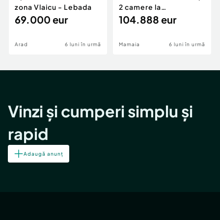
zona Vlaicu - Lebada
2 camere la
69.000 eur
cheie,langa Mega
104.888 eur
Image
Arad
6 luni în urmă
Mamaia
6 luni în urmă
Vinzi și cumperi simplu și
rapid
Adaugă anunț