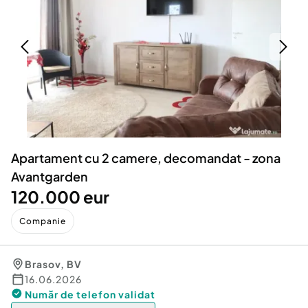
Locuri de munca
Utilaje agricole si industriale
Servicii
Piese auto si accesorii
Animale de companie
Dacia Duster
Afaceri și echipamente profesionale
Inchiriere Bunuri si Vehicule
Apartament cu 2 camere, decomandat - zona
Avantgarden
120.000 eur
Companie
Brasov
,
BV
16.06.2026
Număr de telefon
validat