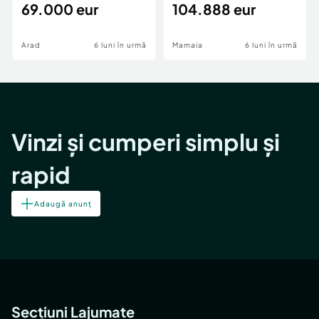
69.000 eur
cheie,langa Mega
104.888 eur
Image
Arad
6 luni în urmă
Mamaia
6 luni în urmă
Vinzi și cumperi simplu și
rapid
Adaugă anunț
Secțiuni Lajumate