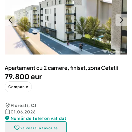
Locuri de munca
Utilaje agricole si industriale
Servicii
Piese auto si accesorii
Animale de companie
Dacia Duster
Afaceri și echipamente profesionale
Inchiriere Bunuri si Vehicule
Apartament cu 2 camere, finisat, zona Cetatii
79.800 eur
Companie
Floresti
,
CJ
01.06.2026
Număr de telefon
validat
Salvează la favorite