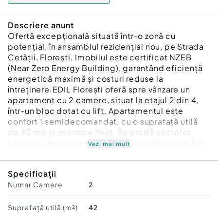
Descriere anunt
Ofertă excepțională situată într-o zonă cu
potențial, în ansamblul rezidențial nou, pe Strada
Cetății, Florești. Imobilul este certificat NZEB
(Near Zero Energy Building), garantând eficiență
energetică maximă și costuri reduse la
întreținere.EDIL Florești oferă spre vânzare un
apartament cu 2 camere, situat la etajul 2 din 4,
într-un bloc dotat cu lift. Apartamentul este
confort 1 semidecomandat, cu o suprafață utilă
de 45 mp și orientare Vest. Se predă complet
finisat cu materiale premium, incluzând faiantă și
Vezi mai mult
gresie modernă, parchet laminat. Beneficiază de
centrală proprie cu pompă de căldură pentru
Specificații
încălzire în pardoseală și funcție de răcire,
Numar Camere
2
asigurând confort optim pe tot parcursul anului.
Dispune de un balcon generos.Compartimentare:
hol intrare, living cu bucătărie open space,
Suprafață utilă (m²)
42
dormitor, baie.Ansamblul este amplasat în