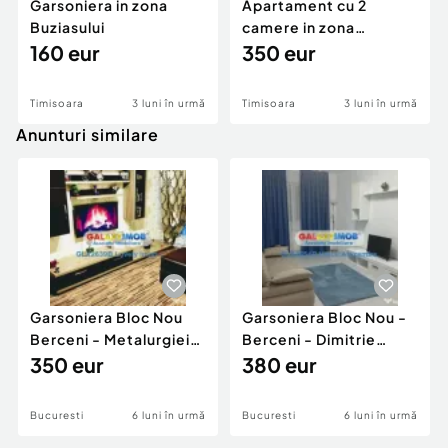
Garsoniera in zona
Apartament cu 2
Buziasului
camere in zona
160 eur
Centrala
350 eur
Timisoara
3 luni în urmă
Timisoara
3 luni în urmă
Anunturi similare
Garsoniera Bloc Nou
Garsoniera Bloc Nou -
Berceni - Metalurgiei
Berceni - Dimitrie
Park - Postalionul
350 eur
Leonida
380 eur
Bucuresti
6 luni în urmă
Bucuresti
6 luni în urmă