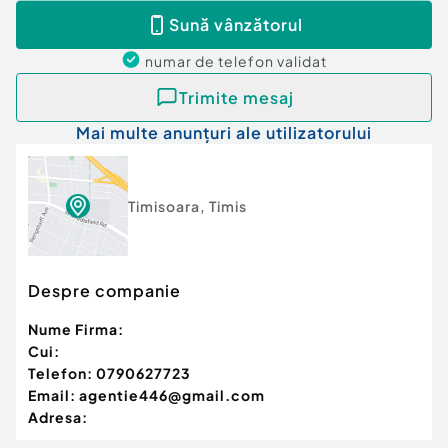
Sună vânzătorul
numar de telefon
validat
Trimite mesaj
Mai multe anunțuri ale utilizatorului
Timisoara
,
Timis
Despre companie
Nume Firma:
Cui:
Telefon:
0790627723
Email:
agentie446@gmail.com
Adresa: