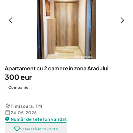
Locuri de munca
Utilaje agricole si industriale
Servicii
Piese auto si accesorii
Animale de companie
Dacia Duster
Afaceri și echipamente profesionale
Inchiriere Bunuri si Vehicule
Apartament cu 2 camere in zona Aradului
300 eur
Companie
Timisoara
,
TM
24.05.2026
Număr de telefon
validat
Salvează la favorite