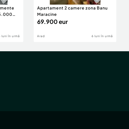
tamente
Apartament 2 camere zona Banu
65.000
Maracine
69.900 eur
6 luni în urmă
Arad
6 luni în urmă