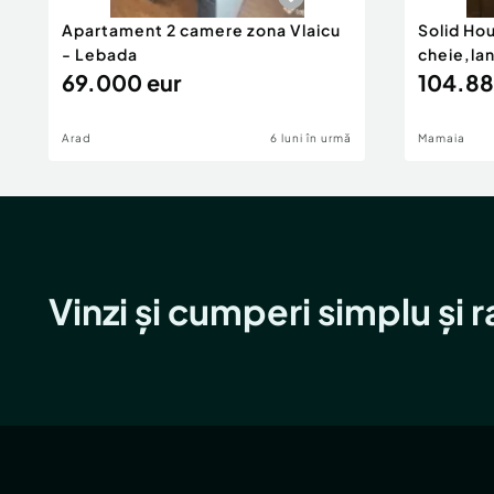
Apartament 2 camere zona Vlaicu
Solid Ho
- Lebada
cheie,la
69.000 eur
104.88
Arad
6 luni în urmă
Mamaia
Vinzi și cumperi simplu și 