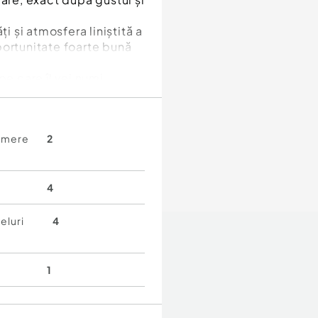
i și atmosfera liniștită a
portunitate foarte bună
pe care îl vei numi
amere
2
4
eluri
4
1