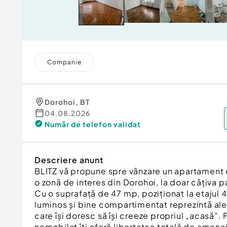
Companie
Dorohoi
,
BT
04.08.2026
Număr de telefon
validat
Descriere anunt
BLITZ vă propune spre vânzare un apartament c
o zonă de interes din Dorohoi, la doar câțiva pa
Cu o suprafață de 47 mp, poziționat la etajul 
luminos și bine compartimentat reprezintă ale
care își doresc să își creeze propriul „acasă”.
nemobilat îți oferă libertatea totală de amena