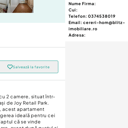
Nume Firma:
Cui:
Telefon:
0374538019
Email:
cereri-hom@blitz-
imobiliare.ro
Adresa:
Salvează la favorite
u 2 camere, situat într-
și de Joy Retail Park.
4, acest apartament
gerea ideală pentru cei
 Faptul că se vinde
jare, exact după gustul și