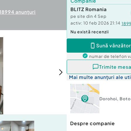
Companie
BLITZ Romania
18994
anunțuri
pe site din
4 Sep
activ:
10 feb 2026 21:14
189
Nu există recenzii
Sună vânzător
numar de telefon
v
Trimite mesa
Mai multe anunțuri ale uti
Dorohoi
,
Boto
Despre companie