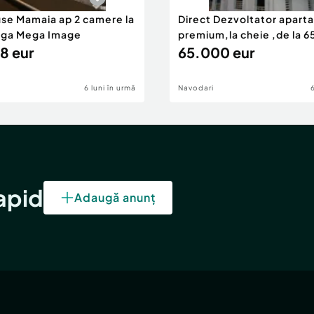
use Mamaia ap 2 camere la
Direct Dezvoltator apar
nga Mega Image
premium,la cheie ,de la 
8 eur
eur
65.000 eur
6 luni în urmă
Navodari
rapid
Adaugă anunț