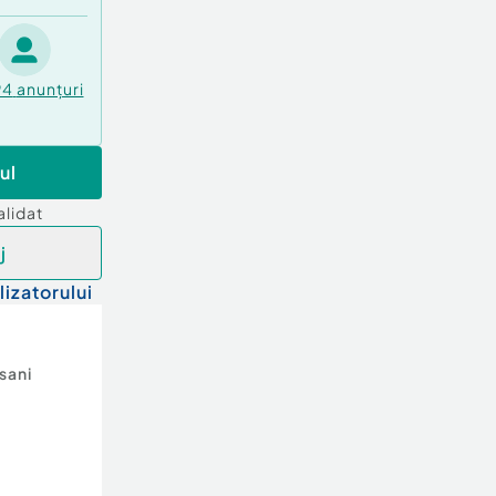
94
anunțuri
ul
alidat
j
lizatorului
sani