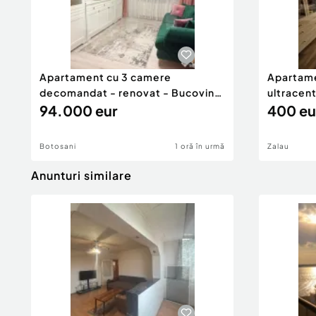
Apartament cu 3 camere
Apartame
decomandat - renovat - Bucovina
ultracent
- Par
94.000 eur
400 eu
Botosani
1 oră în urmă
Zalau
Anunturi similare