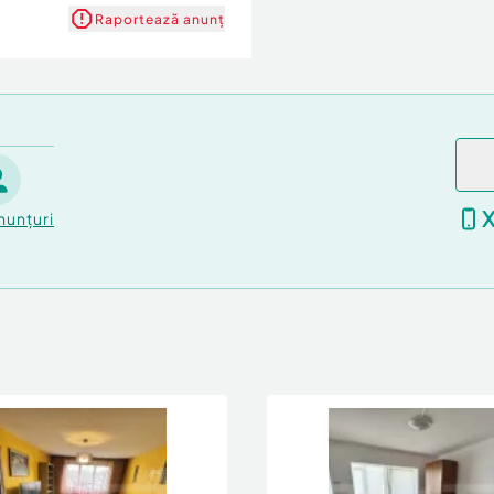
Raportează anunț
nunțuri