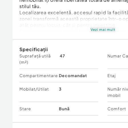
stilul tău.
Localizarea excelentă, accesul rapid la facilităț
zonei transformă această proprietate într-o o
atât pentru locuit, cât și pentru investiție.
Vezi mai mult
Descoperă potențialul și transformă-l în locul 
acasă!
Cod ofertă / ID BLITZ: P165139
Specificații
Id intern: P165139
Suprafață utilă
47
Numar C
(m²)
Confort:
1
Tip imobil:
Bloc de apartamente
Număr Băi:
1
Compartimentare
Decomandat
Etaj
Mobilat/Utilat
3
Număr niv
imobil
Stare
Bună
Comfort