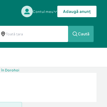
Adaugă anunț
Contul meu
Caută
 în Dorohoi