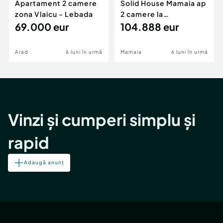
Apartament 2 camere
Solid House Mamaia ap
zona Vlaicu - Lebada
2 camere la
69.000 eur
cheie,langa Mega
104.888 eur
Image
Arad
6 luni în urmă
Mamaia
6 luni în urmă
Vinzi și cumperi simplu și
rapid
Adaugă anunț