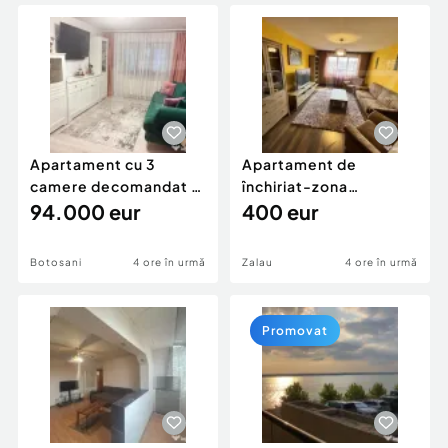
Locuri de munca
Utilaje agricole si industriale
Servicii
Piese auto si accesorii
Animale de companie
Dacia Duster
Afaceri și echipamente profesionale
Inchiriere Bunuri si Vehicule
Apartament cu 3
Apartament de
camere decomandat -
închiriat-zona
renovat - Bucovina -
94.000 eur
ultracentrală
400 eur
Par
Botosani
4 ore în urmă
Zalau
4 ore în urmă
Promovat