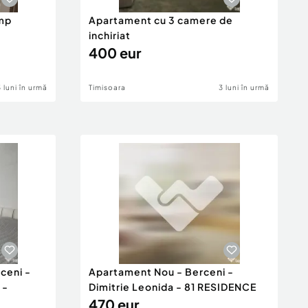
6mp
Apartament cu 3 camere de
inchiriat
400 eur
3 luni în urmă
Timisoara
3 luni în urmă
ceni -
Apartament Nou - Berceni -
 -
Dimitrie Leonida - 81 RESIDENCE
470 eur