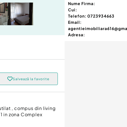
Nume Firma:
Cui:
Telefon:
0723934663
Email:
agentieimobiliara616@gma
Adresa:
Salvează la favorite
tilat , compus din living
ul 1 in zona Complex