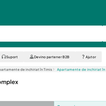
Suport
Devino partener B2B
Ajutor
artamente de inchiriat în Timis
Apartamente de inchiriat în
omplex