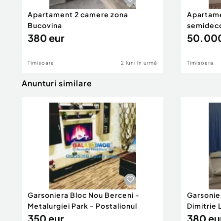
Apartament 2 camere zona
Apartam
Bucovina
semideco
380 eur
BUZIASU
50.000
Timisoara
2 luni în urmă
Timisoara
Anunturi similare
Garsoniera Bloc Nou Berceni -
Garsonie
Metalurgiei Park - Postalionul
Dimitrie
350 eur
380 eu