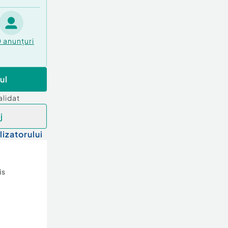
0
anunțuri
ul
alidat
j
lizatorului
is