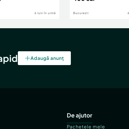
6 luni în urmă
Bucuresti
rapid
Adaugă anunț
De ajutor
Pachetele mele