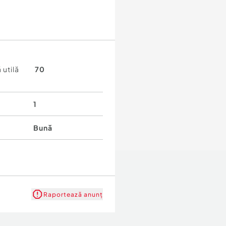
 utilă
70
1
Bună
Raportează anunț