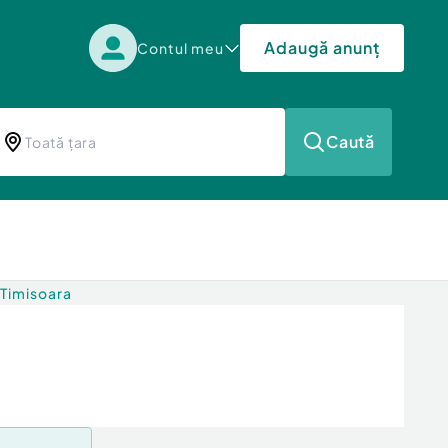
Adaugă anunț
Contul meu
Caută
 Timisoara