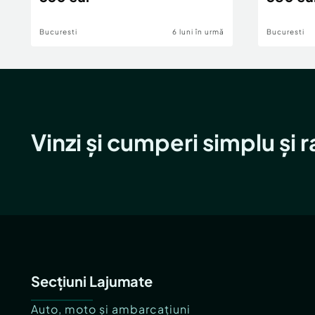
Bucuresti
6 luni în urmă
Bucuresti
Vinzi și cumperi simplu și 
Secțiuni Lajumate
Auto, moto și ambarcațiuni