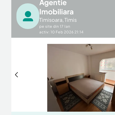
Agentie
Imobiliara
Timisoara
,
Timis
pe site din
17 Ian
activ: 10 Feb 2026 21:14