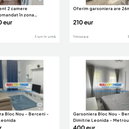
ent 2 camere
Oferim garsoniera are 2
mandat în zona
LUI-AEM
 eur
210 eur
3 luni în urmă
Timisoara
ra Bloc Nou - Berceni -
Garsoniera Bloc Nou - Ber
 Leonida
Dimitrie Leonida - Metrou
r
400 eur