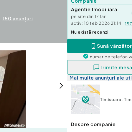
Companie
Agentie Imobiliara
pe site din
17 Ian
150
anunțuri
activ:
10 feb 2026 21:14
15
Nu există recenzii
Sună vânzător
numar de telefon
v
Trimite mesa
Mai multe anunțuri ale uti
Timisoara
,
Tim
Despre companie