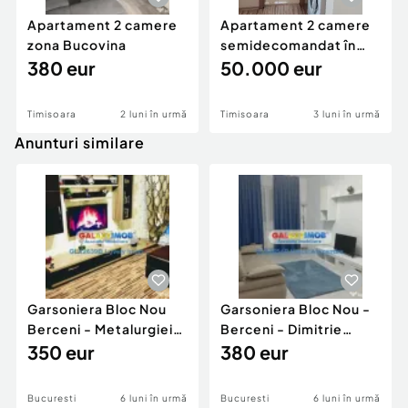
Apartament 2 camere
Apartament 2 camere
zona Bucovina
semidecomandat în
380 eur
zona BUZIASULUI-AEM
50.000 eur
Timisoara
2 luni în urmă
Timisoara
3 luni în urmă
Anunturi similare
Garsoniera Bloc Nou
Garsoniera Bloc Nou -
Berceni - Metalurgiei
Berceni - Dimitrie
Park - Postalionul
350 eur
Leonida
380 eur
Bucuresti
6 luni în urmă
Bucuresti
6 luni în urmă