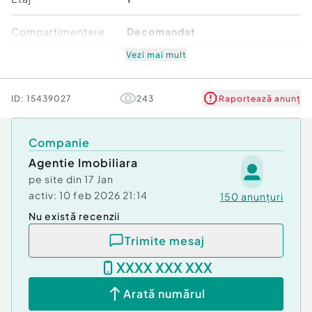
Compartimentare
Decomandat
Vezi mai mult
Stare
Bună
Comfort
1
ID:
15439027
243
Raportează anunț
Companie
Agentie Imobiliara
pe site din
17 Jan
activ:
10 feb 2026 21:14
150
anunțuri
Nu există recenzii
Trimite mesaj
XXXX XXX XXX
Arată numărul