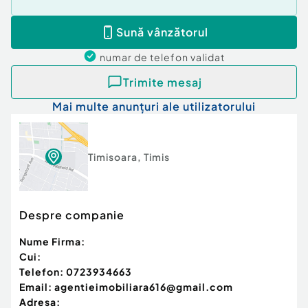
Sună vânzătorul
numar de telefon
validat
Trimite mesaj
Mai multe anunțuri ale utilizatorului
Timisoara
,
Timis
Despre companie
Nume Firma:
Cui:
Telefon:
0723934663
Email:
agentieimobiliara616@gmail.com
Adresa: