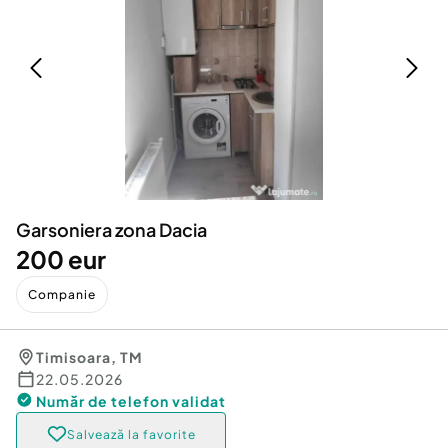
Locuri de munca
Utilaje agricole si industriale
Servicii
Piese auto si accesorii
Animale de companie
Dacia Duster
Afaceri și echipamente profesionale
Inchiriere Bunuri si Vehicule
Garsoniera zona Dacia
200 eur
Companie
Timisoara
,
TM
22.05.2026
Număr de telefon
validat
Salvează la favorite