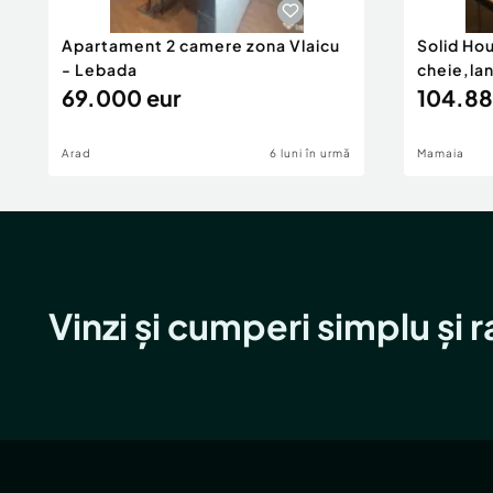
Apartament 2 camere zona Vlaicu
Solid Ho
- Lebada
cheie,la
69.000 eur
104.88
Arad
6 luni în urmă
Mamaia
Vinzi și cumperi simplu și 