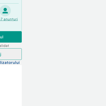
87
anunțuri
ul
alidat
j
lizatorului