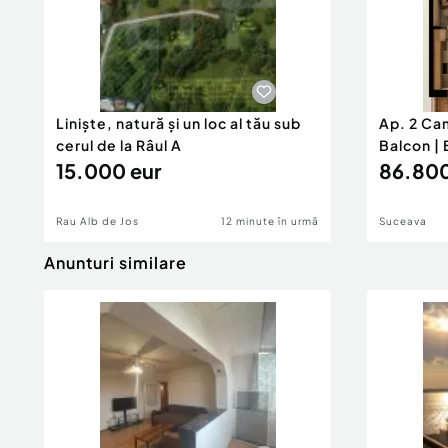
Liniște, natură și un loc al tău sub
Ap. 2 Ca
cerul de la Râul A
Balcon | 
15.000 eur
86.800
Rau Alb de Jos
12 minute în urmă
Suceava
Anunturi similare