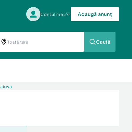
Adaugă anunț
Contul meu
Caută
raiova