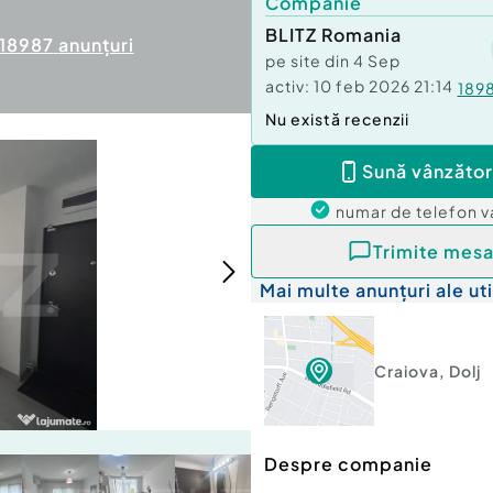
Companie
BLITZ Romania
18987
anunțuri
pe site din
4 Sep
activ:
10 feb 2026 21:14
189
Nu există recenzii
Sună vânzător
numar de telefon
v
Trimite mesa
Mai multe anunțuri ale uti
Craiova
,
Dolj
Despre companie