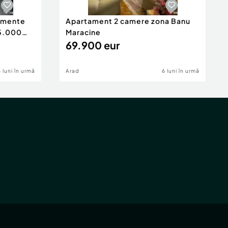
tamente
Apartament 2 camere zona Banu
65.000
Maracine
69.900 eur
6 luni în urmă
Arad
6 luni în urmă