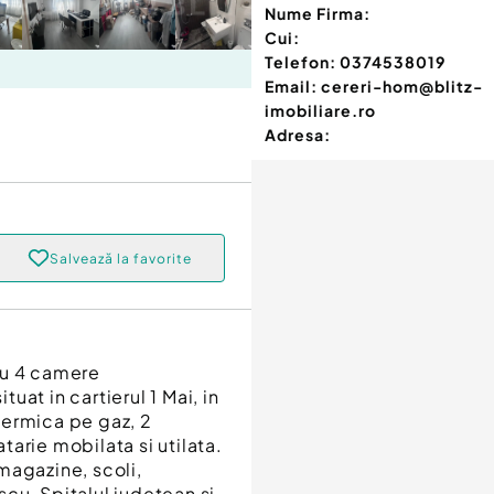
Nume Firma:
Cui:
Telefon:
0374538019
Email:
cereri-hom@blitz-
imobiliare.ro
Adresa:
Salvează la favorite
cu 4 camere
at in cartierul 1 Mai, in
termica pe gaz, 2
arie mobilata si utilata.
magazine, scoli,
cu, Spitalul judetean si