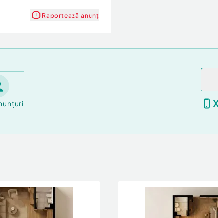
Raportează anunț
nunțuri