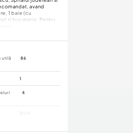
decomandat, avand
re, 1 baie (cu
hol si bucatarie. Pentru
nare!
 utilă
86
1
eluri
4
Bună