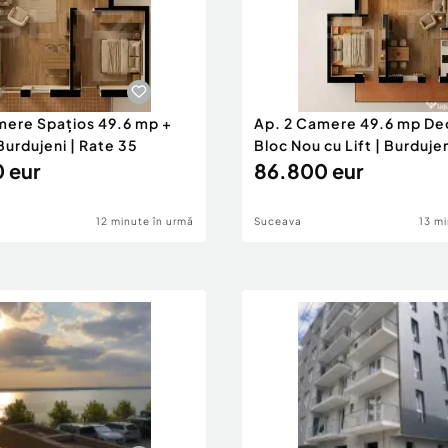
mere Spațios 49.6 mp +
Ap. 2 Camere 49.6 mp Deo
Burdujeni | Rate 35
Bloc Nou cu Lift | Burduje
 eur
86.800 eur
12 minute în urmă
Suceava
13 mi