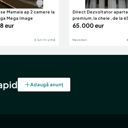
use Mamaia ap 2 camere la
Direct Dezvoltator apar
nga Mega Image
premium,la cheie ,de la 
8 eur
eur
65.000 eur
6 luni în urmă
Navodari
rapid
Adaugă anunț