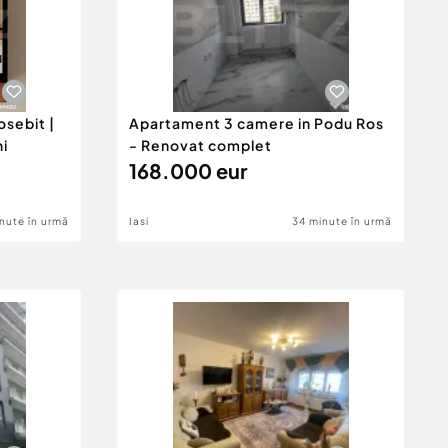
sebit |
Apartament 3 camere in Podu Ros
ni
- Renovat complet
168.000 eur
nute în urmă
Iasi
34 minute în urmă