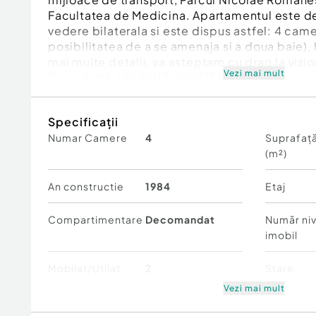
Facultatea de Medicina. Apartamentul este 
vedere bilaterala si este dispus astfel: 4 came
posibilitatea de a se amenaja si a doua baie), 
mai multe detalii, va asteptam cu drag la vizio
Vezi mai mult
Cod ofertă / ID BLITZ: P147136
Id intern: P147136
Specificații
Confort:
1
Numar Camere
4
Suprafață
Tip imobil:
Bloc de apartamente
(m²)
Număr Băi:
1
An constructie
1984
Etaj
Compartimentare
Decomandat
Număr niv
imobil
Mobilat/Utilat
2
Stare
Vezi mai mult
Comfort
1