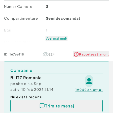
Numar Camere
3
Compartimentare
Semidecomandat
Etaj
1
Vezi mai mult
Mobilat/Utilat
1
Număr niveluri imobil
1
ID:
16766118
224
Raportează anunț
Stare
Bună
Companie
BLITZ Romania
Comfort
1
pe site din
4 Sep
activ:
10 feb 2026 21:14
18942
anunțuri
Nu există recenzii
Trimite mesaj