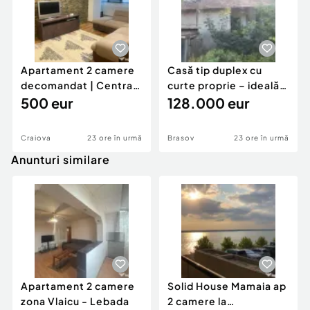
Apartament 2 camere
Casă tip duplex cu
decomandat | Centrală
curte proprie – ideală
proprie | 60 mp |
500 eur
pentru renovar
128.000 eur
Craiova
23 ore în urmă
Brasov
23 ore în urmă
Anunturi similare
Apartament 2 camere
Solid House Mamaia ap
zona Vlaicu - Lebada
2 camere la