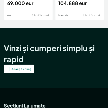
69.000 eur
cheie,langa Mega
104.888 eur
Image
Arad
6 luni în urmă
Mamaia
6 luni în urmă
Vinzi și cumperi simplu și
rapid
Adaugă anunț
Secțiuni Lajumate