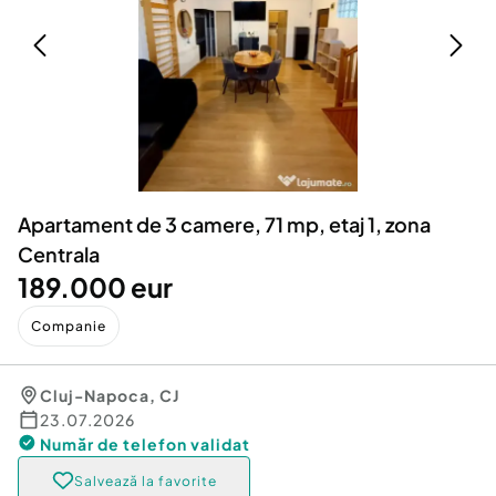
Locuri de munca
Utilaje agricole si industriale
Servicii
Piese auto si accesorii
Animale de companie
Dacia Duster
Afaceri și echipamente profesionale
Inchiriere Bunuri si Vehicule
Apartament de 3 camere, 71 mp, etaj 1, zona
Centrala
189.000 eur
Companie
Cluj-Napoca
,
CJ
23.07.2026
Număr de telefon
validat
Salvează la favorite