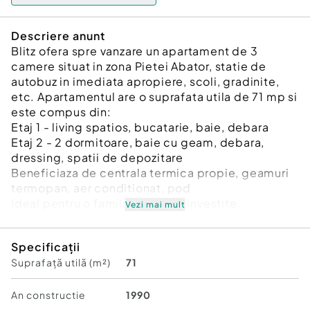
Descriere anunt
Blitz ofera spre vanzare un apartament de 3
camere situat in zona Pietei Abator, statie de
autobuz in imediata apropiere, scoli, gradinite,
etc. Apartamentul are o suprafata utila de 71 mp si
este compus din:
Etaj 1 - living spatios, bucatarie, baie, debara
Etaj 2 - 2 dormitoare, baie cu geam, debara,
dressing, spatii de depozitare
Beneficiaza de centrala termica propie, geamuri
termopan, aer conditionat, pod
Ideal pentru o familie sau ca si investite.
Vezi mai mult
Cod ofertă / ID BLITZ: P166228
Id intern: P166228
Specificații
Suprafață utilă (m²)
71
Confort:
1
Tip imobil:
Casă/Vilă
Număr Băi:
2
An constructie
1990