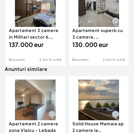
Apartament 3 camere
Apartament superb cu
in Militari sector 6,
3 camere,
aproape de Metrou
137.000 eur
mobilat/utilat, in zona
130.000 eur
Prelu
Bucuresti
2 luni în urmă
Bucuresti
2 luni în urmă
Anunturi similare
Apartament 2 camere
Solid House Mamaia ap
zona Vlaicu - Lebada
2 camere la