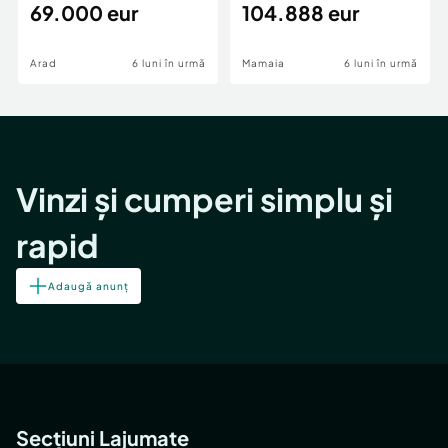
69.000 eur
cheie,langa Mega
104.888 eur
Image
Arad
6 luni în urmă
Mamaia
6 luni în urmă
Vinzi și cumperi simplu și
rapid
Adaugă anunț
Secțiuni Lajumate