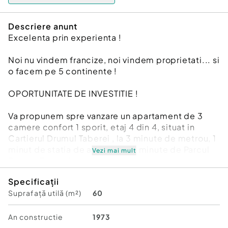
Descriere anunt
Excelenta prin experienta !
Noi nu vindem francize, noi vindem proprietati... si
o facem pe 5 continente !
OPORTUNITATE DE INVESTITIE !
Va propunem spre vanzare un apartament de 3
camere confort 1 sporit, etaj 4 din 4, situat in
Cartierul Drumul Taberei , la 3 minute de metrou, 1
minut de statia de autobuz si 5 minute de Parcul
Vezi mai mult
Drumul Taberei.
Specificații
Suprafata construita este de 63 mp, cea utila 60
Suprafață utilă (m²)
60
mp, cu toate utilitatile, avand in imediata
apropiere foarte multe facilitati si acces rapid
catre toate zonele Capitalei.
An constructie
1973