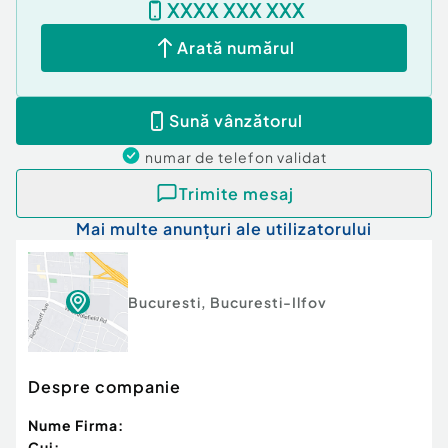
XXXX XXX XXX
Beneficiaza de serviciile TET:
Arată numărul
Oferte internationale in peste 15 tari (Cipru,
Grecia, Muntenegru, Regatul Unit, Dubai...)
Sună vânzătorul
Servicii de asigurari
Evaluari Autorizate ANEVAR
numar de telefon
validat
Servicii Property Management
Trimite mesaj
Mai multe anunțuri ale utilizatorului
ID intern: TET0022572
Confort:
1
Tip imobil:
Bloc de apartamente
Bucuresti
,
Bucuresti-Ilfov
Număr Băi:
1
Despre companie
Nume Firma:
Cui: