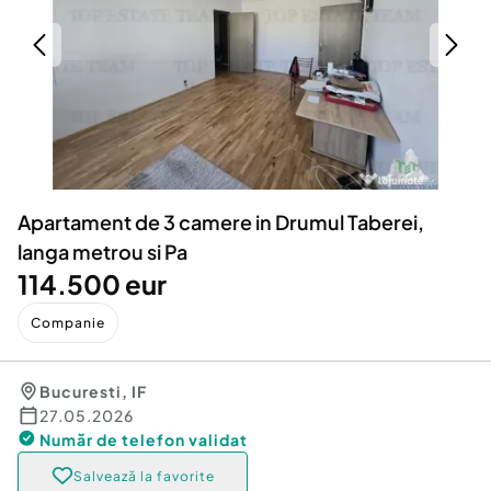
Locuri de munca
Utilaje agricole si industriale
Servicii
Piese auto si accesorii
Animale de companie
Dacia Duster
Afaceri și echipamente profesionale
Inchiriere Bunuri si Vehicule
Apartament de 3 camere in Drumul Taberei,
langa metrou si Pa
114.500 eur
Companie
Bucuresti
,
IF
27.05.2026
Număr de telefon
validat
Salvează la favorite