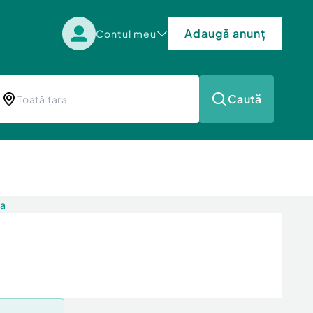
Adaugă anunț
Contul meu
Caută
ca