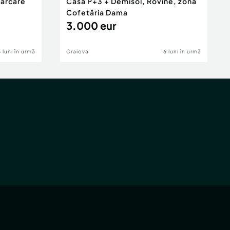
parcare
Casă P+3 + Demisol, Rovine, zona
Cofetăria Dama
3.000 eur
5 luni în urmă
Craiova
6 luni în urmă