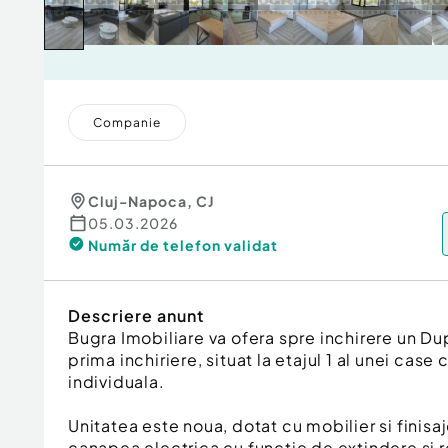
Companie
Cluj-Napoca
,
CJ
05.03.2026
Număr de telefon
validat
Descriere anunt
Bugra Imobiliare va ofera spre inchirere un Du
prima inchiriere, situat la etajul 1 al unei case c
individuala.
Unitatea este noua, dotat cu mobilier si finisa
canapea electrica cu functie de extindere si re