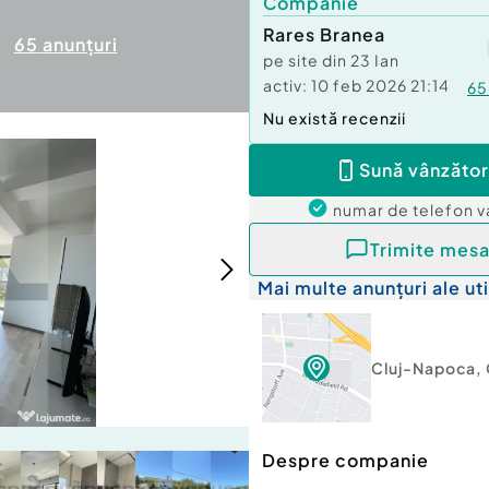
Companie
Rares Branea
65
anunțuri
pe site din
23 Ian
activ:
10 feb 2026 21:14
65
Nu există recenzii
Sună vânzător
numar de telefon
v
Trimite mesa
Mai multe anunțuri ale uti
Cluj-Napoca
,
Despre companie