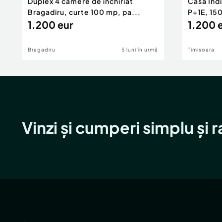
Duplex 4 camere de închiriat
Casa Indi
Bragadiru, curte 100 mp, pa...
P+1E, 15
1.200 eur
1.200 
Bragadiru
5 luni în urmă
Timisoara
Vinzi și cumperi simplu și 