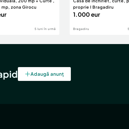
viduala, 200 mp + Curte ,
Casa de inchiriet, curte, 
0 mp, zona Girocu
proprie I Bragadiru
eur
1.000 eur
5 luni în urmă
Bragadiru
rapid
Adaugă anunț