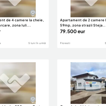
nt de 4 camere la cheie,
Apartament de 2 camere l
care, zona Iuli...
59mp, zona strazii Steja..
r
79.500 eur
a
5 luni în urmă
Floresti