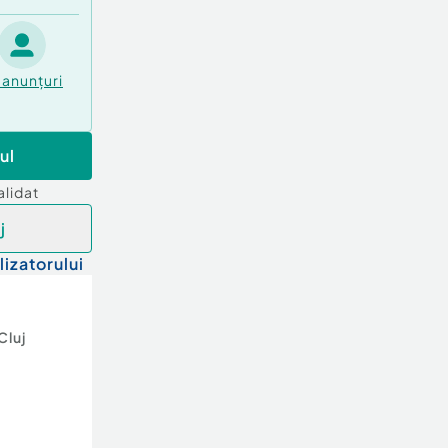
anunțuri
ul
alidat
j
lizatorului
Cluj