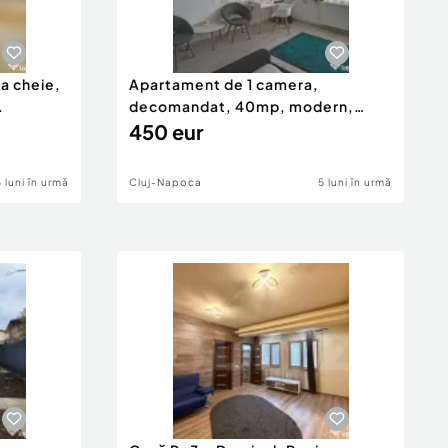
a cheie,
Apartament de 1 camera,
.
decomandat, 40mp, modern,
zona Go...
450 eur
5 luni în urmă
Cluj-Napoca
5 luni în urmă