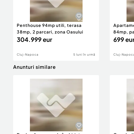
Penthouse 94mp utili, terasa
Apartame
38mp, 2 parcari, zona Oasului
84mp, par
304.999 eur
699 eu
Cluj-Napoca
5 luni în urmă
Cluj-Napoc
Anunturi similare