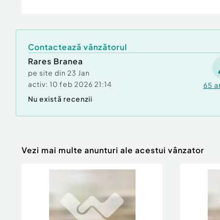
Număr niveluri imobil:
1
Număr Băi:
1
Posibilitate parcare: Da
Contactează vânzătorul
Nr. locuri parcare:
1
Curent
Rares Branea
Apă
pe site din
23 Jan
Canalizare
activ:
10 feb 2026 21:14
65
a
Gaz
Nu există recenzii
Vezi mai multe anunturi ale acestui vânzator