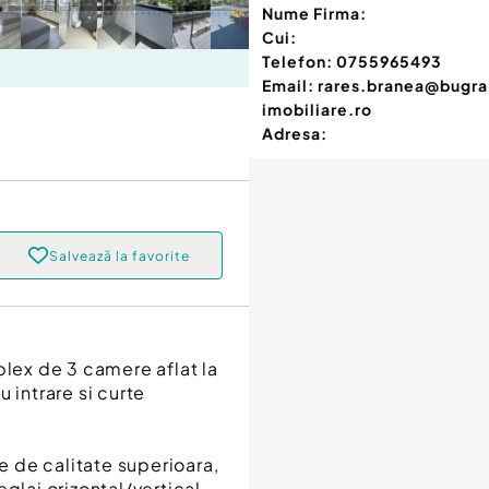
Nume Firma:
Cui:
Telefon:
0755965493
Email:
rares.branea@bugra
imobiliare.ro
Adresa:
Salvează la favorite
plex de 3 camere aflat la
u intrare si curte
je de calitate superioara,
glaj orizontal/vertical,