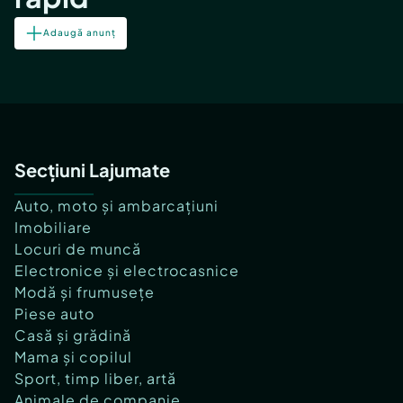
Adaugă anunț
Secțiuni Lajumate
Auto, moto și ambarcațiuni
Imobiliare
Locuri de muncă
Electronice și electrocasnice
Modă și frumusețe
Piese auto
Casă și grădină
Mama și copilul
Sport, timp liber, artă
Animale de companie