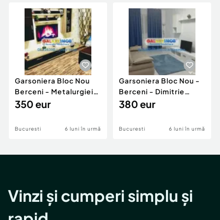
Locuri de munca
Utilaje agricole si industriale
Servicii
Piese auto si accesorii
Animale de companie
Dacia Duster
Afaceri și echipamente profesionale
Inchiriere Bunuri si Vehicule
Garsoniera Bloc Nou
Garsoniera Bloc Nou -
Berceni - Metalurgiei
Berceni - Dimitrie
Park - Postalionul
350 eur
Leonida
380 eur
Bucuresti
6 luni în urmă
Bucuresti
6 luni în urmă
Vinzi și cumperi simplu și
rapid