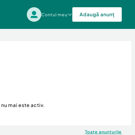
Adaugă anunț
Contul meu
nu mai este activ.
Toate anunturile