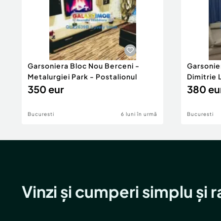
Garsoniera Bloc Nou Berceni -
Garsonie
Metalurgiei Park - Postalionul
Dimitrie
350 eur
380 eu
Bucuresti
6 luni în urmă
Bucuresti
Vinzi și cumperi simplu și 