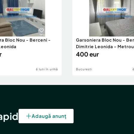
ra Bloc Nou - Berceni -
Garsoniera Bloc Nou - Ber
 Leonida
Dimitrie Leonida - Metrou
r
400 eur
6 luni în urmă
Bucuresti
rapid
Adaugă anunț