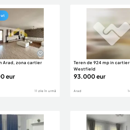
vat
in Arad, zona cartier
Teren de 924 mp in cartier
Westfield
0 eur
93.000 eur
11 zile în urmă
Arad
1