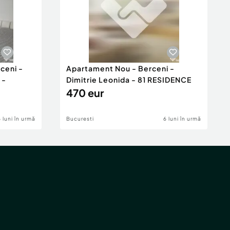
ceni -
Apartament Nou - Berceni -
 -
Dimitrie Leonida - 81 RESIDENCE
470 eur
6 luni în urmă
Bucuresti
6 luni în urmă