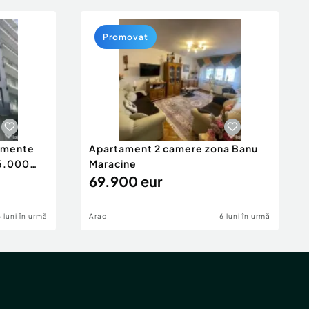
Promovat
tamente
Apartament 2 camere zona Banu
65.000
Maracine
69.900 eur
6 luni în urmă
Arad
6 luni în urmă