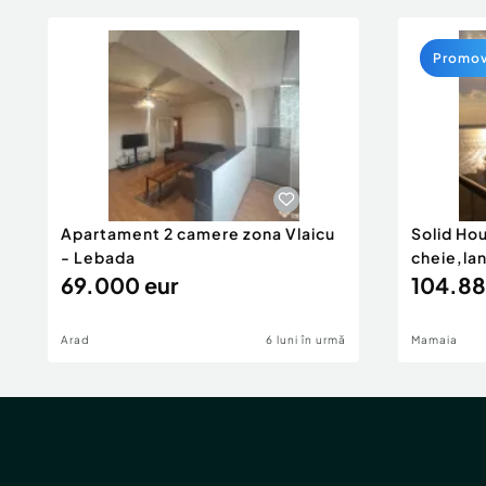
Promo
Apartament 2 camere zona Vlaicu
Solid Ho
- Lebada
cheie,la
69.000 eur
104.88
Arad
6 luni în urmă
Mamaia