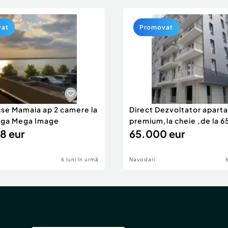
vat
Promovat
use Mamaia ap 2 camere la
Direct Dezvoltator apar
nga Mega Image
premium,la cheie ,de la 
8 eur
eur
65.000 eur
6 luni în urmă
Navodari