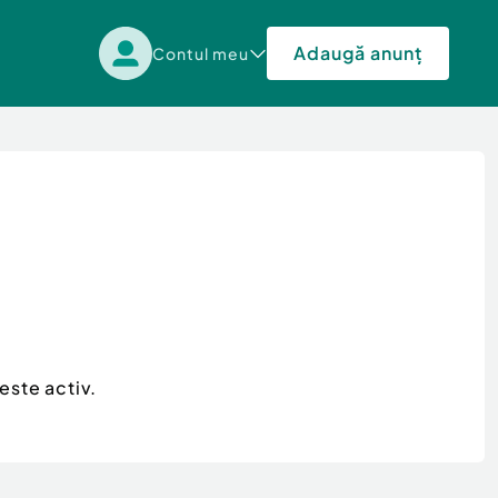
Adaugă anunț
Contul meu
este activ.