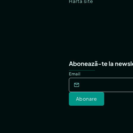
Hartă site
Abonează-te la newsl
Email
Abonare