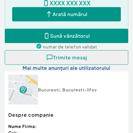
XXXX XXX XXX
Se acceptă plata din surse proprii sau prin credit
ipotecar.
Arată numărul
Oferim consultanță și sprijin pe tot parcursul
procesului de obținere a finanțării.
Pentru mai multe informații sau pentru
Sună vânzătorul
programarea unei vizionări, vă stăm la dispoziție.
numar de telefon
validat
Confort:
1
Tip imobil:
Bloc de apartamente
Trimite mesaj
Număr Băi:
1
Mai multe anunțuri ale utilizatorului
Posibilitate parcare: Nu
Bucuresti
,
Bucuresti-Ilfov
Despre companie
Nume Firma:
Cui: