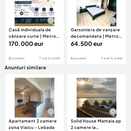
Casă individuala de
Garsoniera de vanzare
vânzare curte | Metrou
decomandata | Metrou
| Drumul Sar...
170.000 eur
Piata Sudului ...
64.500 eur
Bucuresti
7 ore în urmă
Bucuresti
7 ore în urmă
Anunturi similare
Apartament 2 camere
Solid House Mamaia ap
zona Vlaicu - Lebada
2 camere la