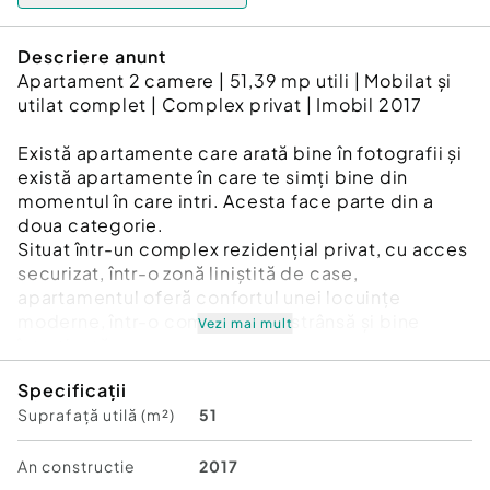
Descriere anunt
Apartament 2 camere | 51,39 mp utili | Mobilat și
utilat complet | Complex privat | Imobil 2017
Există apartamente care arată bine în fotografii și
există apartamente în care te simți bine din
momentul în care intri. Acesta face parte din a
doua categorie.
Situat într-un complex rezidențial privat, cu acces
securizat, într-o zonă liniștită de case,
apartamentul oferă confortul unei locuințe
moderne, într-o comunitate restrânsă și bine
Vezi mai mult
întreținută.
Locuința are o suprafață utilă de 47,43 mp, la care
Specificații
se adaugă un balcon inchis de 3,96 mp, rezultând
Suprafață utilă (m²)
51
o suprafață utilă totală de 51,39 mp.
Compartimentarea este eficientă și bine
organizată: living spațios cu bucătărie open-
An constructie
2017
space, bucătăria putând fi închisă cu ușurință