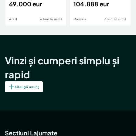
69.000 eur
cheie,langa Mega
104.888 eur
Image
Arad
6 luni în urmă
Mamaia
6 luni în urmă
Vinzi și cumperi simplu și
rapid
Adaugă anunț
Secțiuni Lajumate