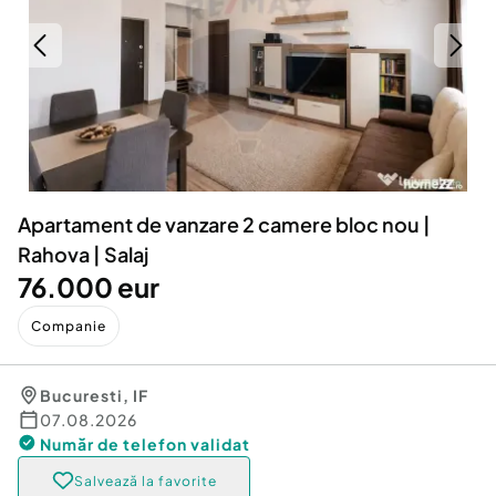
Locuri de munca
Utilaje agricole si industriale
Servicii
Piese auto si accesorii
Animale de companie
Dacia Duster
Afaceri și echipamente profesionale
Inchiriere Bunuri si Vehicule
Apartament de vanzare 2 camere bloc nou |
Rahova | Salaj
76.000 eur
Companie
Bucuresti
,
IF
07.08.2026
Număr de telefon
validat
Salvează la favorite