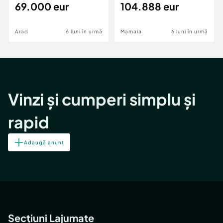
69.000 eur
cheie,langa Mega
104.888 eur
Image
Arad
6 luni în urmă
Mamaia
6 luni în urmă
Vinzi și cumperi simplu și
rapid
Adaugă anunț
Secțiuni Lajumate