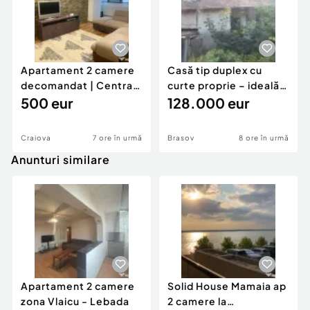
Apartament 2 camere
Casă tip duplex cu
decomandat | Centrală
curte proprie – ideală
proprie | 60 mp |
500 eur
pentru renovar
128.000 eur
Craiova
7 ore în urmă
Brasov
8 ore în urmă
Anunturi similare
Apartament 2 camere
Solid House Mamaia ap
zona Vlaicu - Lebada
2 camere la