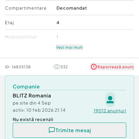
Id intern: P156564
Compartimentare
Decomandat
Confort:
1
Etaj
4
Tip imobil:
Bloc de apartamente
Număr Băi:
1
Mobilat/Utilat
1
Nr. locuri parcare:
1
Vezi mai mult
Număr niveluri imobil
4
Stare
Bună
ID:
16825138
332
Raportează anunț
Comfort
1
Companie
BLITZ Romania
pe site din
4 Sep
activ:
10 feb 2026 21:14
19012
anunțuri
Nu există recenzii
Trimite mesaj