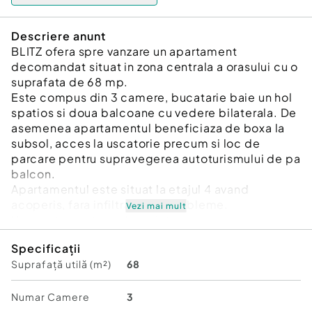
Descriere anunt
BLITZ ofera spre vanzare un apartament
decomandat situat in zona centrala a orasului cu o
suprafata de 68 mp.
Este compus din 3 camere, bucatarie baie un hol
spatios si doua balcoane cu vedere bilaterala. De
asemenea apartamentul beneficiaza de boxa la
subsol, acces la uscatorie precum si loc de
parcare pentru supravegerea autoturismului de pa
balcon.
Apartamentul este situat la etajul 4 avand
acoperis, fara infiltratii sau probleme.
Vezi mai mult
Un apartament amplasat intr-o zona cu acces
rapid la toate facilitatile, scoli, licee, farmacii,
Specificații
banci, Piata Mare, precum zi zona de relaxare a
Suprafață utilă (m²)
68
centrului pietonal al orasului, Ideal pentru un
cuplu sau o familie.
Cu mai multe detalii va asteptam la vizionare!
Numar Camere
3
Cod ofertă / ID BLITZ: P156564