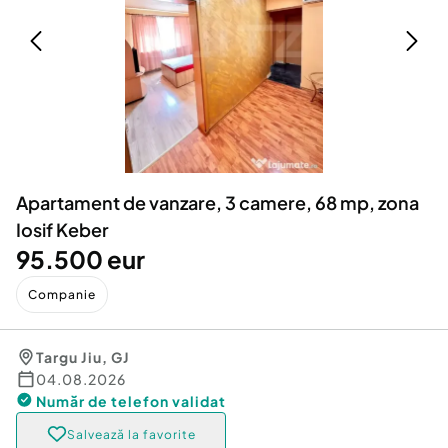
Locuri de munca
Utilaje agricole si industriale
Servicii
Piese auto si accesorii
Animale de companie
Dacia Duster
Afaceri și echipamente profesionale
Inchiriere Bunuri si Vehicule
Apartament de vanzare, 3 camere, 68 mp, zona
Iosif Keber
95.500 eur
Companie
Targu Jiu
,
GJ
04.08.2026
Număr de telefon
validat
Salvează la favorite