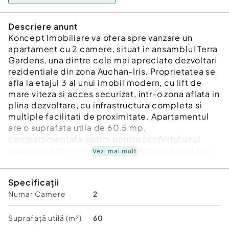
Descriere anunt
Koncept Imobiliare va ofera spre vanzare un
apartament cu 2 camere, situat in ansamblul Terra
Gardens, una dintre cele mai apreciate dezvoltari
rezidentiale din zona Auchan-Iris. Proprietatea se
afla la etajul 3 al unui imobil modern, cu lift de
mare viteza si acces securizat, intr-o zona aflata in
plina dezvoltare, cu infrastructura completa si
multiple facilitati de proximitate. Apartamentul
are o suprafata utila de 60,5 mp,
compartimentata optim pentru confortul unui
cuplu sau familii tinere: living spatios, bucatarie,
Vezi mai mult
dormitor, balcon, baie si un hol. Proprietatea
dispune de parcare subterana la pretul de 10000
Specificații
euro. Finisajele interioare sunt moderne, realizate
Numar Camere
2
cu materiale de calitate superioara, iar incalzirea
in pardoseala, sustinuta de centrala pe imobil,
contribuie la eficienta energetica si confort.
Suprafață utilă (m²)
60
Orientarea vestica asigura luminozitate naturala si