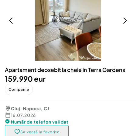
Locuri de munca
Utilaje agricole si industriale
Servicii
Piese auto si accesorii
Animale de companie
Dacia Duster
Afaceri și echipamente profesionale
Inchiriere Bunuri si Vehicule
Apartament deosebit la cheie in Terra Gardens
159.990 eur
Companie
Cluj-Napoca
,
CJ
16.07.2026
Număr de telefon
validat
Salvează la favorite