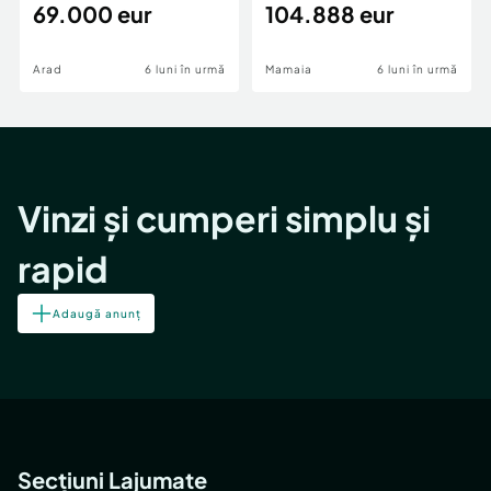
69.000 eur
cheie,langa Mega
104.888 eur
Image
Arad
6 luni în urmă
Mamaia
6 luni în urmă
Vinzi și cumperi simplu și
rapid
Adaugă anunț
Secțiuni Lajumate