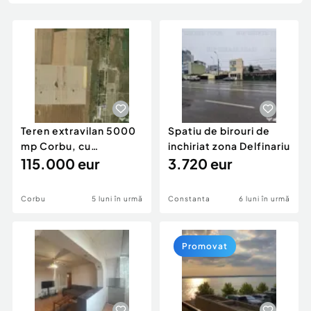
Locuri de munca
Utilaje agricole si industriale
Servicii
Piese auto si accesorii
Animale de companie
Dacia Duster
Afaceri și echipamente profesionale
Inchiriere Bunuri si Vehicule
Teren extravilan 5000
Spatiu de birouri de
mp Corbu, cu
inchiriat zona Delfinariu
deschidere pe 3 laturi
115.000 eur
3.720 eur
Corbu
5 luni în urmă
Constanta
6 luni în urmă
Promovat