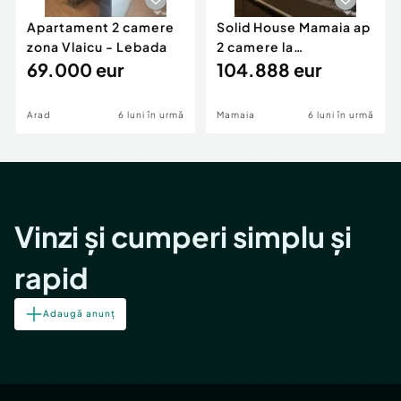
Apartament 2 camere
Solid House Mamaia ap
zona Vlaicu - Lebada
2 camere la
69.000 eur
cheie,langa Mega
104.888 eur
Image
Arad
6 luni în urmă
Mamaia
6 luni în urmă
Vinzi și cumperi simplu și
rapid
Adaugă anunț